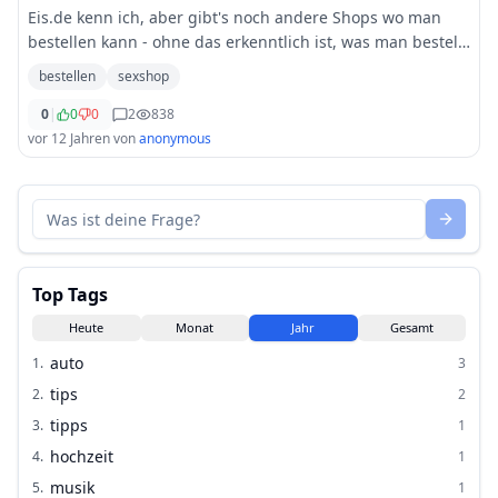
Eis.de kenn ich, aber gibt's noch andere Shops wo man
bestellen kann - ohne das erkenntlich ist, was man bestellt
hat? (Verpackung...)
bestellen
sexshop
0
|
0
0
2
838
vor 12 Jahren
von
anonymous
Top Tags
Heute
Monat
Jahr
Gesamt
auto
1
.
3
tips
2
.
2
tipps
3
.
1
hochzeit
4
.
1
musik
5
.
1