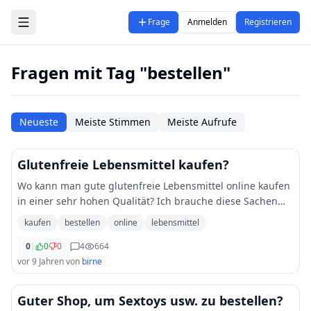
Zum Hauptinhalt springen
Frage
Anmelden
Registrieren
Fragen mit Tag "bestellen"
Neueste
Meiste Stimmen
Meiste Aufrufe
Glutenfreie Lebensmittel kaufen?
Wo kann man gute glutenfreie Lebensmittel online kaufen
in einer sehr hohen Qualität? Ich brauche diese Sachen
für einen geschenkekorb den ich mir selber zusammen
kaufen
bestellen
online
lebensmittel
stelle, habe sowas auch noch nicht f
...
0
|
0
0
4
664
vor 9 Jahren
von
birne
Guter Shop, um Sextoys usw. zu bestellen?