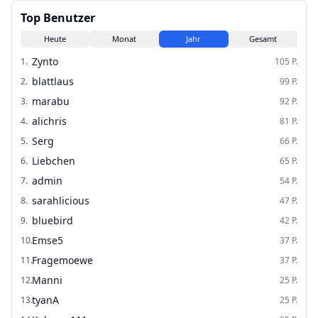
Top Benutzer
Heute
Monat
Jahr
Gesamt
Zynto
1
.
105
P.
blattlaus
2
.
99
P.
marabu
3
.
92
P.
alichris
4
.
81
P.
Serg
5
.
66
P.
Liebchen
6
.
65
P.
admin
7
.
54
P.
sarahlicious
8
.
47
P.
bluebird
9
.
42
P.
Emse5
10
.
37
P.
Fragemoewe
11
.
37
P.
Manni
12
.
25
P.
tyanA
13
.
25
P.