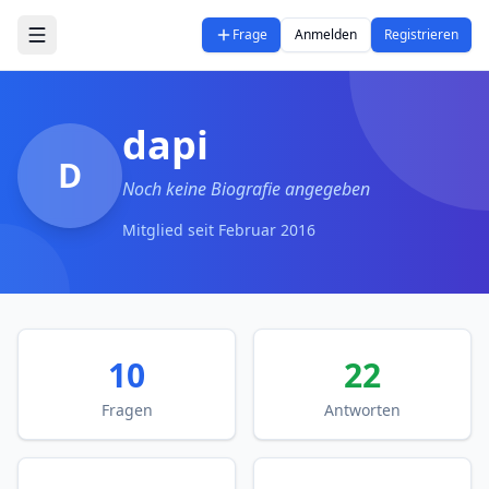
Zum Hauptinhalt springen
Frage
Anmelden
Registrieren
dapi
D
Noch keine Biografie angegeben
Mitglied seit
Februar 2016
10
22
Fragen
Antworten