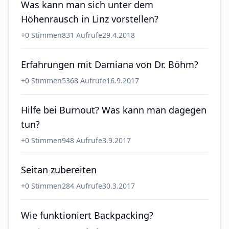
Was kann man sich unter dem
Höhenrausch in Linz vorstellen?
+
0
Stimmen
831
Aufrufe
29.4.2018
Erfahrungen mit Damiana von Dr. Böhm?
+
0
Stimmen
5368
Aufrufe
16.9.2017
Hilfe bei Burnout? Was kann man dagegen
tun?
+
0
Stimmen
948
Aufrufe
3.9.2017
Seitan zubereiten
+
0
Stimmen
284
Aufrufe
30.3.2017
Wie funktioniert Backpacking?