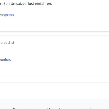
großen Umsatzverlust einfahren.
von
Joana
du suchst
von
luis