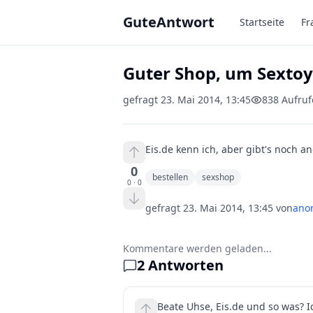
Zum Hauptinhalt springen
GuteAntwort
Startseite
Fr
Guter Shop, um Sextoys
gefragt
23. Mai 2014, 13:45
838
Aufruf
Eis.de kenn ich, aber gibt's noch a
0
bestellen
sexshop
0
·
0
gefragt
23. Mai 2014, 13:45
von
ano
Kommentare werden geladen...
2
Antworten
Beate Uhse, Eis.de und so was? I