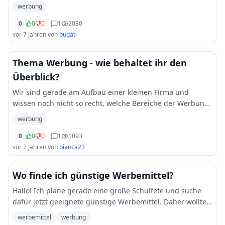
(https://www.cottonbagjoe.de/papiertueten-bedrucken)
werbung
bedrucken zu lassen. Man bekommt hunderte davon für
ein paar
0
|
0
...
0
1
2030
vor 7 Jahren
von
bugati
Thema Werbung - wie behaltet ihr den
Überblick?
Wir sind gerade am Aufbau einer kleinen Firma und
wissen noch nicht so recht, welche Bereiche der Werbung
wir nutzen werden, damit wir auch so schnell wie möglich
werbung
einen halbwegs attraktiven Bekannthei
...
0
|
0
0
1
1093
vor 7 Jahren
von
bianca23
Wo finde ich günstige Werbemittel?
Hallo! Ich plane gerade eine große Schulfete und suche
dafür jetzt geeignete günstige Werbemittel. Daher wollte
ich euch fragen ob ich nicht einen [günstigen Shop für
werbemittel
werbung
Werbemittel ](https://werbeartik
...