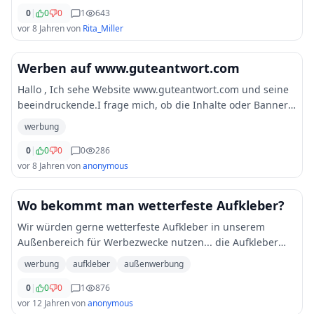
0
|
0
0
1
643
vor 8 Jahren
von
Rita_Miller
Werben auf www.guteantwort.com
Hallo , Ich sehe Website www.guteantwort.com und seine
beeindruckende.I frage mich, ob die Inhalte oder Banner
Werbung Optionen auf Ihrer Website? Was ist der Preis,
werbung
wenn wir möchten einen Arti
...
0
|
0
0
0
286
vor 8 Jahren
von
anonymous
Wo bekommt man wetterfeste Aufkleber?
Wir würden gerne wetterfeste Aufkleber in unserem
Außenbereich für Werbezwecke nutzen... die Aufkleber
wären recht groß (Aufsteller) und dem Wetter ausgesetzt.
werbung
aufkleber
außenwerbung
Dementsprechend müssten wir Aufkleber be
...
0
|
0
0
1
876
vor 12 Jahren
von
anonymous