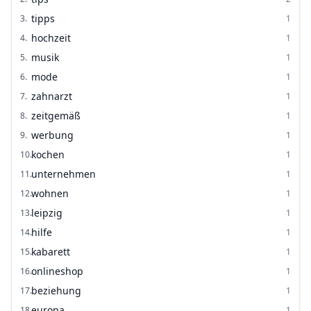
tipps
3
.
1
hochzeit
4
.
1
musik
5
.
1
mode
6
.
1
zahnarzt
7
.
1
zeitgemäß
8
.
1
werbung
9
.
1
kochen
10
.
1
unternehmen
11
.
1
wohnen
12
.
1
leipzig
13
.
1
hilfe
14
.
1
kabarett
15
.
1
onlineshop
16
.
1
beziehung
17
.
1
europa
18
.
1