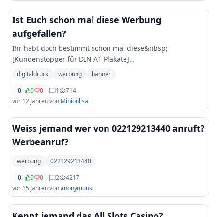
Ist Euch schon mal diese Werbung
aufgefallen?
Ihr habt doch bestimmt schon mal diese&nbsp;
[Kundenstopper für DIN A1 Plakate]
(http://www.promoteit.de/p/Produkte/Kundenstopper/) auf
digitaldruck
werbung
banner
der Straße oder in der Fußgängerzone gesehen. Wie findet
Ihr die
0
|
0
...
0
1
714
vor 12 Jahren
von
Minionlisa
Weiss jemand wer von 022129213440 anruft?
Werbeanruf?
werbung
022129213440
0
|
0
0
2
4217
vor 15 Jahren
von
anonymous
Kennt jemand das All Slots Casino?