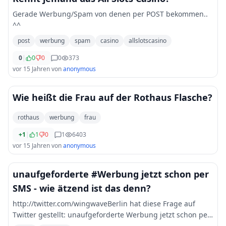
Gerade Werbung/Spam von denen per POST bekommen..
^^
post
werbung
spam
casino
allslotscasino
0
|
0
0
0
373
vor 15 Jahren
von
anonymous
Wie heißt die Frau auf der Rothaus Flasche?
rothaus
werbung
frau
+1
|
1
0
1
6403
vor 15 Jahren
von
anonymous
unaufgeforderte #Werbung jetzt schon per
SMS - wie ätzend ist das denn?
http://twitter.com/wingwaveBerlin hat diese Frage auf
Twitter gestellt: unaufgeforderte Werbung jetzt schon per
SMS - wie ätzend ist das denn?! hilfe! recht