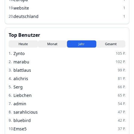
website
19
.
1
deutschland
20
.
1
Top Benutzer
Heute
Monat
Jahr
Gesamt
Zynto
1
.
105
P.
marabu
2
.
102
P.
blattlaus
3
.
99
P.
alichris
4
.
81
P.
Serg
5
.
66
P.
Liebchen
6
.
65
P.
admin
7
.
54
P.
sarahlicious
8
.
47
P.
bluebird
9
.
42
P.
Emse5
10
.
37
P.