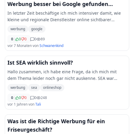
Werbung besser bei Google gefunden
werden?
In letzter Zeit beschäftige ich mich intensiver damit, wie
kleine und regionale Dienstleister online sichtbarer
werden können. Gerade ohne große Werbebudgets
werbung
google
scheint es schwierig zu sein, bei Google d
...
0
|
0
0
0
89
vor 7 Monaten
von
Schwanenkind
Ist SEA wirklich sinnvoll?
Hallo zusammen, ich habe eine Frage, da ich mich mit
dem Thema leider noch gar nicht auskenne. SEA war
bisher nie ein Thema für mich, aber viele meiner Freunde
werbung
sea
onlineshop
haben mir geraten, es für meinen Online
...
0
|
0
0
0
248
vor 1 Jahren
von
Tali
Was ist die Richtige Werbung für ein
Friseurgeschäft?