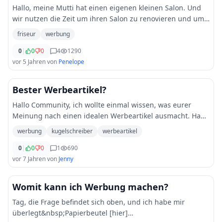
Hallo, meine Mutti hat einen eigenen kleinen Salon. Und
wir nutzen die Zeit um ihren Salon zu renovieren und um
Werbung zu streuen. Was wäre für euch passende
friseur
werbung
Werbung für einen Friseursalon?
0
|
0
0
4
1290
vor 5 Jahren
von
Penelope
Bester Werbeartikel?
Hallo Community, ich wollte einmal wissen, was eurer
Meinung nach einen idealen Werbeartikel ausmacht. Habe
mich mal bei [CRIMEX]
werbung
kugelschreiber
werbeartikel
(https://de.crimex.com/werbeartikel)&nbsp;umgesehen.
Die haben ja echt
0
|
0
0
1
690
...
vor 7 Jahren
von
Jenny
Womit kann ich Werbung machen?
Tag, die Frage befindet sich oben, und ich habe mir
überlegt&nbsp;Papierbeutel [hier]