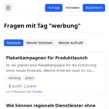
Zum Hauptinhalt springen
Frage
Anmelden
Registrieren
Fragen mit Tag "werbung"
Neueste
Meiste Stimmen
Meiste Aufrufe
Plakatkampagnen für Produktlaunch
Hi, wir planen eine Plakatkampagne für die Einführung
eines neuen Produkts. Welche Kriterien nutzt ihr zur
Standortwahl (z. B. viel Fußverkehr, Stadtzentren oder
werbung
plakat
Außenflächen) und was hat sich bei euc
...
0
|
0
0
0
66
vor 6 Monaten
von
Claudia
Wie können regionale Dienstleister ohne