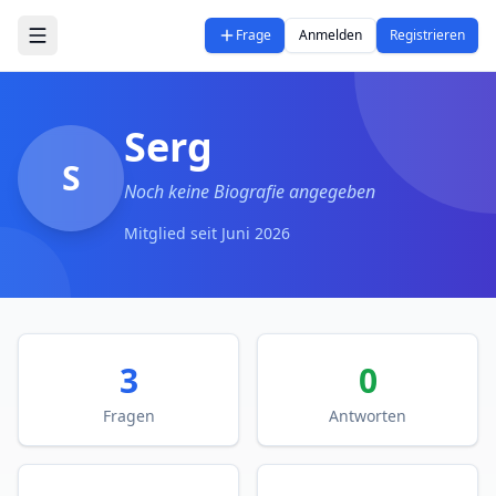
Zum Hauptinhalt springen
Frage
Anmelden
Registrieren
Serg
S
Noch keine Biografie angegeben
Mitglied seit
Juni 2026
3
0
Fragen
Antworten