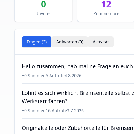
0
12
Upvotes
Kommentare
Fragen (
3
)
Antworten (
0
)
Aktivität
Hallo zusammen, hab mal ne Frage an euch
+
0
Stimmen
5
Aufrufe
4.8.2026
Lohnt es sich wirklich, Bremsenteile selbst 
Werkstatt fahren?
+
0
Stimmen
16
Aufrufe
3.7.2026
Originalteile oder Zubehörteile für Bremse