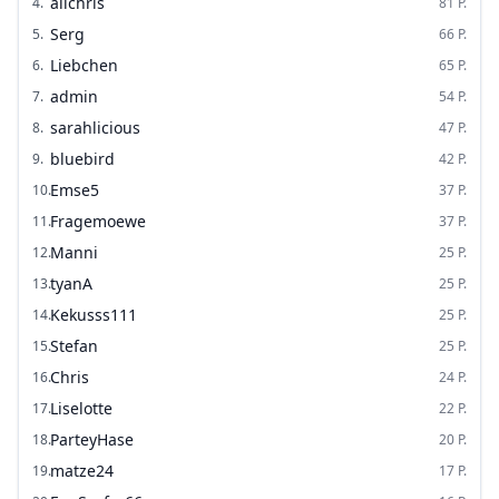
alichris
4
.
81
P.
Serg
5
.
66
P.
Liebchen
6
.
65
P.
admin
7
.
54
P.
sarahlicious
8
.
47
P.
bluebird
9
.
42
P.
Emse5
10
.
37
P.
Fragemoewe
11
.
37
P.
Manni
12
.
25
P.
tyanA
13
.
25
P.
Kekusss111
14
.
25
P.
Stefan
15
.
25
P.
Chris
16
.
24
P.
Liselotte
17
.
22
P.
ParteyHase
18
.
20
P.
matze24
19
.
17
P.