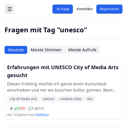
Zum Hauptinhalt springen
Frage
Anmelden
Registrieren
Fragen mit Tag "unesco"
Neueste
Meiste Stimmen
Meiste Aufrufe
Erfahrungen mit UNESCO City of Media Arts
gesucht
Diesen Frühling möchte ich gerne einen Kurzurlaub
einschieben und mir ein bisschen Kultur gönnen. Beim
Herumstöbern im Internet bin ich auf das Creative Cities
city of media arts
unesco
creative cities
linz
Network der UNESCO gestoßen, eine dieser
...
0
|
0
0
1
547
vor 10 Jahren
von
blattlaus