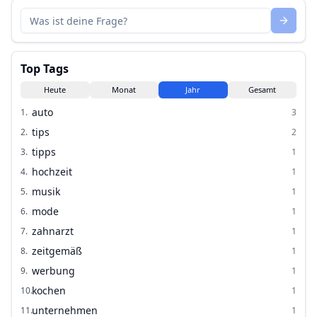
Top Tags
Heute
Monat
Jahr
Gesamt
auto
1
.
3
tips
2
.
2
tipps
3
.
1
hochzeit
4
.
1
musik
5
.
1
mode
6
.
1
zahnarzt
7
.
1
zeitgemäß
8
.
1
werbung
9
.
1
kochen
10
.
1
unternehmen
11
.
1