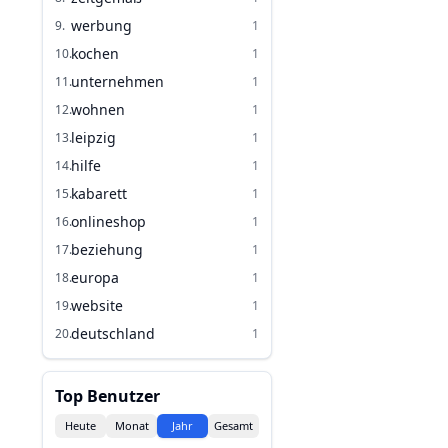
werbung
9
.
1
kochen
10
.
1
unternehmen
11
.
1
wohnen
12
.
1
leipzig
13
.
1
hilfe
14
.
1
kabarett
15
.
1
onlineshop
16
.
1
beziehung
17
.
1
europa
18
.
1
website
19
.
1
deutschland
20
.
1
Top Benutzer
Heute
Monat
Jahr
Gesamt