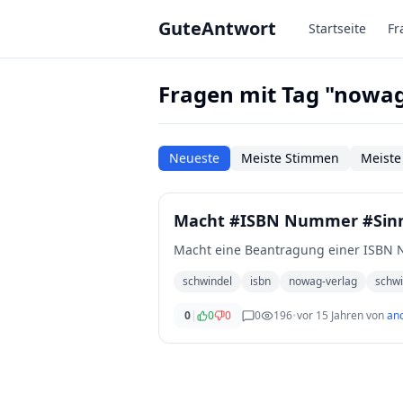
Zum Hauptinhalt springen
GuteAntwort
Startseite
Fr
Fragen mit Tag "nowag
Neueste
Meiste Stimmen
Meiste
Macht #ISBN Nummer #Sinn
Macht eine Beantragung einer ISBN
schwindel
isbn
nowag-verlag
schwi
0
|
0
0
0
196
•
vor 15 Jahren
von
an