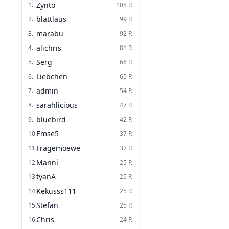
Zynto
1
.
105
P.
blattlaus
2
.
99
P.
marabu
3
.
92
P.
alichris
4
.
81
P.
Serg
5
.
66
P.
Liebchen
6
.
65
P.
admin
7
.
54
P.
sarahlicious
8
.
47
P.
bluebird
9
.
42
P.
Emse5
10
.
37
P.
Fragemoewe
11
.
37
P.
Manni
12
.
25
P.
tyanA
13
.
25
P.
Kekusss111
14
.
25
P.
Stefan
15
.
25
P.
Chris
16
.
24
P.