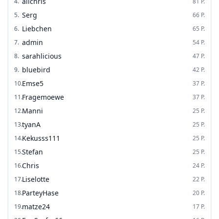
alichris
4
.
81
P.
Serg
5
.
66
P.
Liebchen
6
.
65
P.
admin
7
.
54
P.
sarahlicious
8
.
47
P.
bluebird
9
.
42
P.
Emse5
10
.
37
P.
Fragemoewe
11
.
37
P.
Manni
12
.
25
P.
tyanA
13
.
25
P.
Kekusss111
14
.
25
P.
Stefan
15
.
25
P.
Chris
16
.
24
P.
Liselotte
17
.
22
P.
ParteyHase
18
.
20
P.
matze24
19
.
17
P.