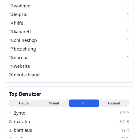
wohnen
12
.
1
leipzig
13
.
1
hilfe
14
.
1
kabarett
15
.
1
onlineshop
16
.
1
beziehung
17
.
1
europa
18
.
1
website
19
.
1
deutschland
20
.
1
Top Benutzer
Heute
Monat
Jahr
Gesamt
Zynto
1
.
105
P.
marabu
2
.
102
P.
blattlaus
3
.
99
P.