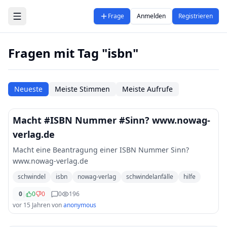
Zum Hauptinhalt springen
Frage
Anmelden
Registrieren
Fragen mit Tag "isbn"
Neueste
Meiste Stimmen
Meiste Aufrufe
Macht #ISBN Nummer #Sinn? www.nowag-
verlag.de
Macht eine Beantragung einer ISBN Nummer Sinn?
www.nowag-verlag.de
schwindel
isbn
nowag-verlag
schwindelanfälle
hilfe
0
|
0
0
0
196
vor 15 Jahren
von
anonymous