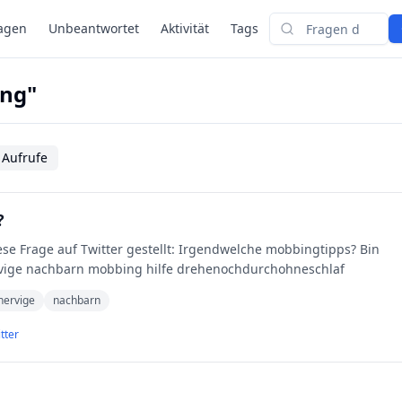
agen
Unbeantwortet
Aktivität
Tags
Suchen
ing"
 Aufrufe
?
iese Frage auf Twitter gestellt: Irgendwelche mobbingtipps? Bin
rvige nachbarn mobbing hilfe drehenochdurchohneschlaf
nervige
nachbarn
tter