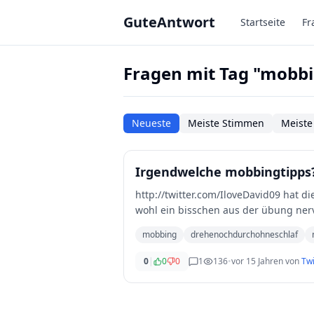
Zum Hauptinhalt springen
GuteAntwort
Startseite
Fr
Fragen mit Tag "mobb
Neueste
Meiste Stimmen
Meiste
Irgendwelche mobbingtipps
http://twitter.com/IloveDavid09 hat d
wohl ein bisschen aus der übung ne
mobbing
drehenochdurchohneschlaf
0
|
0
0
1
136
•
vor 15 Jahren
von
Twi