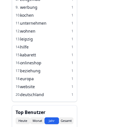
werbung
9
.
1
kochen
10
.
1
unternehmen
11
.
1
wohnen
12
.
1
leipzig
13
.
1
hilfe
14
.
1
kabarett
15
.
1
onlineshop
16
.
1
beziehung
17
.
1
europa
18
.
1
website
19
.
1
deutschland
20
.
1
Top Benutzer
Heute
Monat
Jahr
Gesamt