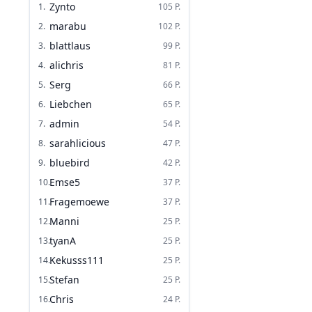
Zynto
1
.
105
P.
marabu
2
.
102
P.
blattlaus
3
.
99
P.
alichris
4
.
81
P.
Serg
5
.
66
P.
Liebchen
6
.
65
P.
admin
7
.
54
P.
sarahlicious
8
.
47
P.
bluebird
9
.
42
P.
Emse5
10
.
37
P.
Fragemoewe
11
.
37
P.
Manni
12
.
25
P.
tyanA
13
.
25
P.
Kekusss111
14
.
25
P.
Stefan
15
.
25
P.
Chris
16
.
24
P.