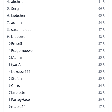
alichris
4
.
81
P.
Serg
5
.
66
P.
Liebchen
6
.
65
P.
admin
7
.
54
P.
sarahlicious
8
.
47
P.
bluebird
9
.
42
P.
Emse5
10
.
37
P.
Fragemoewe
11
.
37
P.
Manni
12
.
25
P.
tyanA
13
.
25
P.
Kekusss111
14
.
25
P.
Stefan
15
.
25
P.
Chris
16
.
24
P.
Liselotte
17
.
22
P.
ParteyHase
18
.
20
P.
matze24
19
.
17
P.