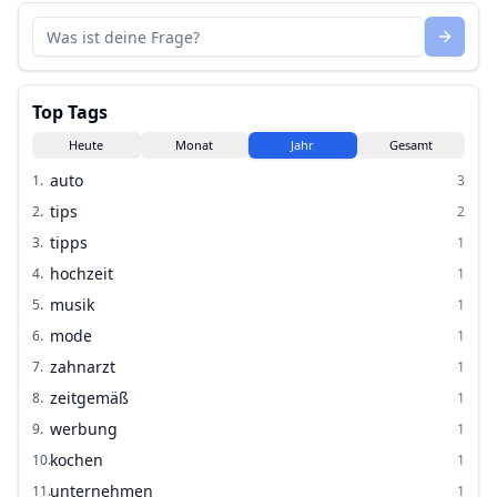
Top Tags
Heute
Monat
Jahr
Gesamt
auto
1
.
3
tips
2
.
2
tipps
3
.
1
hochzeit
4
.
1
musik
5
.
1
mode
6
.
1
zahnarzt
7
.
1
zeitgemäß
8
.
1
werbung
9
.
1
kochen
10
.
1
unternehmen
11
.
1