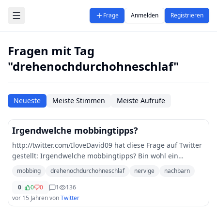
Zum Hauptinhalt springen
Frage
Anmelden
Registrieren
Fragen mit Tag
"drehenochdurchohneschlaf"
Neueste
Meiste Stimmen
Meiste Aufrufe
Irgendwelche mobbingtipps?
http://twitter.com/IloveDavid09 hat diese Frage auf Twitter
gestellt: Irgendwelche mobbingtipps? Bin wohl ein
bisschen aus der übung nervige nachbarn mobbing hilfe
mobbing
drehenochdurchohneschlaf
nervige
nachbarn
drehenochdurchohneschlaf
0
|
0
0
1
136
vor 15 Jahren
von
Twitter