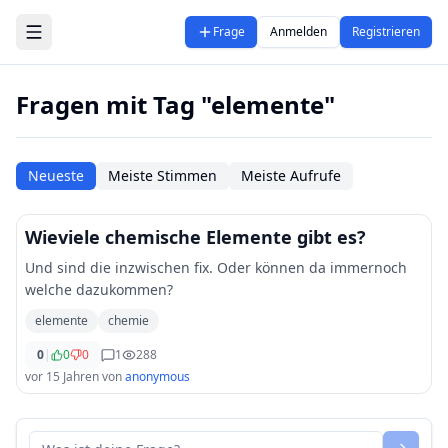
Zum Hauptinhalt springen
Frage
Anmelden
Registrieren
Fragen mit Tag "elemente"
Neueste
Meiste Stimmen
Meiste Aufrufe
Wieviele chemische Elemente gibt es?
Und sind die inzwischen fix. Oder können da immernoch
welche dazukommen?
elemente
chemie
0
|
0
0
1
288
vor 15 Jahren
von
anonymous