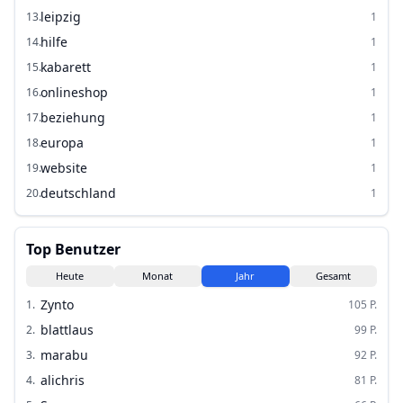
leipzig
13
.
1
hilfe
14
.
1
kabarett
15
.
1
onlineshop
16
.
1
beziehung
17
.
1
europa
18
.
1
website
19
.
1
deutschland
20
.
1
Top Benutzer
Heute
Monat
Jahr
Gesamt
Zynto
1
.
105
P.
blattlaus
2
.
99
P.
marabu
3
.
92
P.
alichris
4
.
81
P.