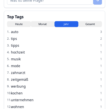
Top Tags
Heute
Monat
Jahr
Gesamt
auto
1
.
3
tips
2
.
2
tipps
3
.
1
hochzeit
4
.
1
musik
5
.
1
mode
6
.
1
zahnarzt
7
.
1
zeitgemäß
8
.
1
werbung
9
.
1
kochen
10
.
1
unternehmen
11
.
1
wohnen
12
.
1