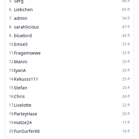
Serg
5
.
66
P.
Liebchen
6
.
65
P.
admin
7
.
54
P.
sarahlicious
8
.
47
P.
bluebird
9
.
42
P.
Emse5
10
.
37
P.
Fragemoewe
11
.
37
P.
Manni
12
.
25
P.
tyanA
13
.
25
P.
Kekusss111
14
.
25
P.
Stefan
15
.
25
P.
Chris
16
.
24
P.
Liselotte
17
.
22
P.
ParteyHase
18
.
20
P.
matze24
19
.
17
P.
FunSurfer66
20
.
16
P.