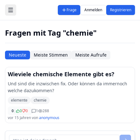
Zum Hauptinhalt springen
Frage
Anmelden
Registrieren
Fragen mit Tag "chemie"
Neueste
Meiste Stimmen
Meiste Aufrufe
Wieviele chemische Elemente gibt es?
Und sind die inzwischen fix. Oder können da immernoch
welche dazukommen?
elemente
chemie
0
|
0
0
1
288
vor 15 Jahren
von
anonymous