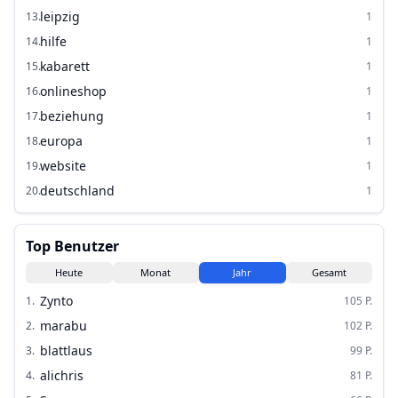
leipzig
13
.
1
hilfe
14
.
1
kabarett
15
.
1
onlineshop
16
.
1
beziehung
17
.
1
europa
18
.
1
website
19
.
1
deutschland
20
.
1
Top Benutzer
Heute
Monat
Jahr
Gesamt
Zynto
1
.
105
P.
marabu
2
.
102
P.
blattlaus
3
.
99
P.
alichris
4
.
81
P.