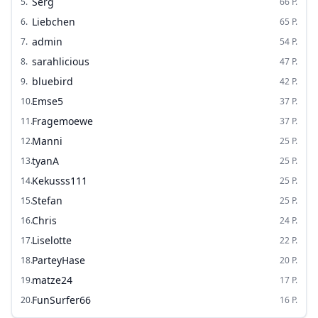
Serg
5
.
66
P.
Liebchen
6
.
65
P.
admin
7
.
54
P.
sarahlicious
8
.
47
P.
bluebird
9
.
42
P.
Emse5
10
.
37
P.
Fragemoewe
11
.
37
P.
Manni
12
.
25
P.
tyanA
13
.
25
P.
Kekusss111
14
.
25
P.
Stefan
15
.
25
P.
Chris
16
.
24
P.
Liselotte
17
.
22
P.
ParteyHase
18
.
20
P.
matze24
19
.
17
P.
FunSurfer66
20
.
16
P.