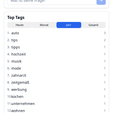
Top Tags
Heute
Monat
Jahr
Gesamt
auto
1
.
3
tips
2
.
2
tipps
3
.
1
hochzeit
4
.
1
musik
5
.
1
mode
6
.
1
zahnarzt
7
.
1
zeitgemäß
8
.
1
werbung
9
.
1
kochen
10
.
1
unternehmen
11
.
1
wohnen
12
.
1