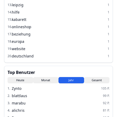
leipzig
13
.
1
hilfe
14
.
1
kabarett
15
.
1
onlineshop
16
.
1
beziehung
17
.
1
europa
18
.
1
website
19
.
1
deutschland
20
.
1
Top Benutzer
Heute
Monat
Jahr
Gesamt
Zynto
1
.
105
P.
blattlaus
2
.
99
P.
marabu
3
.
92
P.
alichris
4
.
81
P.