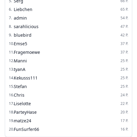
Serg
5
.
66
P.
Liebchen
6
.
65
P.
admin
7
.
54
P.
sarahlicious
8
.
47
P.
bluebird
9
.
42
P.
Emse5
10
.
37
P.
Fragemoewe
11
.
37
P.
Manni
12
.
25
P.
tyanA
13
.
25
P.
Kekusss111
14
.
25
P.
Stefan
15
.
25
P.
Chris
16
.
24
P.
Liselotte
17
.
22
P.
ParteyHase
18
.
20
P.
matze24
19
.
17
P.
FunSurfer66
20
.
16
P.