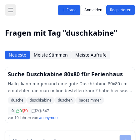
Zum Hauptinhalt springen
Frage
Anmelden
Registrieren
Fragen mit Tag "duschkabine"
Neueste
Meiste Stimmen
Meiste Aufrufe
Suche Duschkabine 80x80 für Ferienhaus
Hallo, kann mir jemand eine gute Duschkabine 80x80 cm
empfehlen die man online bestellen kann? habe hier was
gefunden [http://dusche-kaufen.eu/duschkabine-80x80/]
dusche
duschkabine
duschen
badezimmer
(http://dusche-kaufen.eu/duschkabine-
...
0
|
0
0
2
647
vor 10 Jahren
von
anonymous