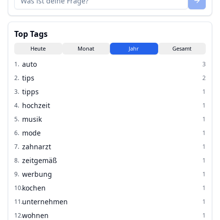
Top Tags
Heute
Monat
Jahr
Gesamt
auto
1
.
3
tips
2
.
2
tipps
3
.
1
hochzeit
4
.
1
musik
5
.
1
mode
6
.
1
zahnarzt
7
.
1
zeitgemäß
8
.
1
werbung
9
.
1
kochen
10
.
1
unternehmen
11
.
1
wohnen
12
.
1