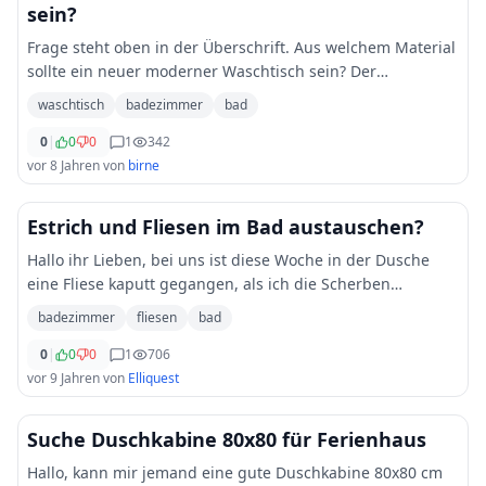
sein?
Frage steht oben in der Überschrift. Aus welchem Material
sollte ein neuer moderner Waschtisch sein? Der
Waschtisch wird für ein Badezimmer gebraucht.
waschtisch
badezimmer
bad
0
|
0
0
1
342
vor 8 Jahren
von
birne
Estrich und Fliesen im Bad austauschen?
Hallo ihr Lieben, bei uns ist diese Woche in der Dusche
eine Fliese kaputt gegangen, als ich die Scherben
aufräumen wollte, bin ich direkt mit dem Arm durch und
badezimmer
fliesen
bad
dabei habe ich erstmal gesehen, dass a
...
0
|
0
0
1
706
vor 9 Jahren
von
Elliquest
Suche Duschkabine 80x80 für Ferienhaus
Hallo, kann mir jemand eine gute Duschkabine 80x80 cm