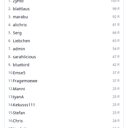
Zynto
1
.
105
P.
blattlaus
2
.
99
P.
marabu
3
.
92
P.
alichris
4
.
81
P.
Serg
5
.
66
P.
Liebchen
6
.
65
P.
admin
7
.
54
P.
sarahlicious
8
.
47
P.
bluebird
9
.
42
P.
Emse5
10
.
37
P.
Fragemoewe
11
.
37
P.
Manni
12
.
25
P.
tyanA
13
.
25
P.
Kekusss111
14
.
25
P.
Stefan
15
.
25
P.
Chris
16
.
24
P.