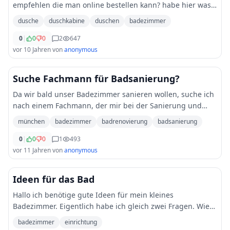
empfehlen die man online bestellen kann? habe hier was
gefunden [http://dusche-kaufen.eu/duschkabine-80x80/]
dusche
duschkabine
duschen
badezimmer
(http://dusche-kaufen.eu/duschkabine-
...
0
|
0
0
2
647
vor 10 Jahren
von
anonymous
Suche Fachmann für Badsanierung?
Da wir bald unser Badezimmer sanieren wollen, suche ich
nach einem Fachmann, der mir bei der Sanierung und
Renovierung unseres Badezimmers zur Seite steht. Wir
münchen
badezimmer
badrenovierung
badsanierung
sind in München Umgebung zu Hause.
0
|
0
0
1
493
vor 11 Jahren
von
anonymous
Ideen für das Bad
Hallo ich benötige gute Ideen für mein kleines
Badezimmer. Eigentlich habe ich gleich zwei Fragen. Wie
kann man effektiv 70er Jahre Fliesen übermalen? Wie kann
badezimmer
einrichtung
ich meinem kleinen Bad mehr Stauraum ab
...