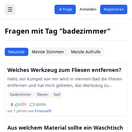
Zum Hauptinhalt springen
Frage
Anmelden
Registrieren
Fragen mit Tag "badezimmer"
Neueste
Meiste Stimmen
Meiste Aufrufe
Welches Werkzeug zum Fliesen entfernen?
Hallo, ein Kumpel von mir wird in meinem Bad die Fliesen
entfernen und hat mich gebeten, das Werkzeug zu
besorgen. Leider weiß ich überhaupt nicht, was er da
badezimmer
fliesen
bad
braucht. Ich kann ihn auch nicht fragen,
...
0
|
0
0
1
886
vor 7 Jahren
von
EmanuelR
Aus welchem Material sollte ein Waschtisch