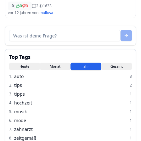
0
|
0
0
2
1633
vor 12 Jahren
von
mullusa
Top Tags
Heute
Monat
Jahr
Gesamt
auto
1
.
3
tips
2
.
2
tipps
3
.
1
hochzeit
4
.
1
musik
5
.
1
mode
6
.
1
zahnarzt
7
.
1
zeitgemäß
8
.
1