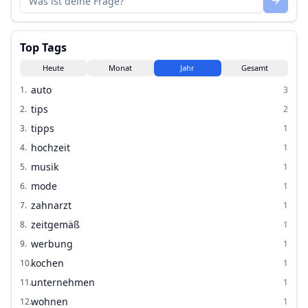
Top Tags
Heute
Monat
Jahr
Gesamt
auto
1
.
3
tips
2
.
2
tipps
3
.
1
hochzeit
4
.
1
musik
5
.
1
mode
6
.
1
zahnarzt
7
.
1
zeitgemäß
8
.
1
werbung
9
.
1
kochen
10
.
1
unternehmen
11
.
1
wohnen
12
.
1