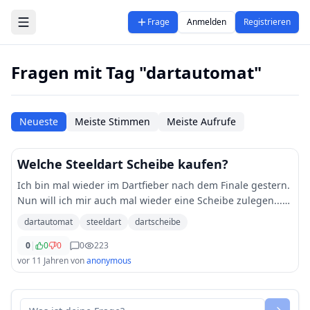
Zum Hauptinhalt springen
Frage
Anmelden
Registrieren
Fragen mit Tag "dartautomat"
Neueste
Meiste Stimmen
Meiste Aufrufe
Welche Steeldart Scheibe kaufen?
Ich bin mal wieder im Dartfieber nach dem Finale gestern.
Nun will ich mir auch mal wieder eine Scheibe zulegen...
Welche könnt ihr empfehlen? Ist der Testsieger von hier in
dartautomat
steeldart
dartscheibe
Ordnung? http://www.dart
...
0
|
0
0
0
223
vor 11 Jahren
von
anonymous