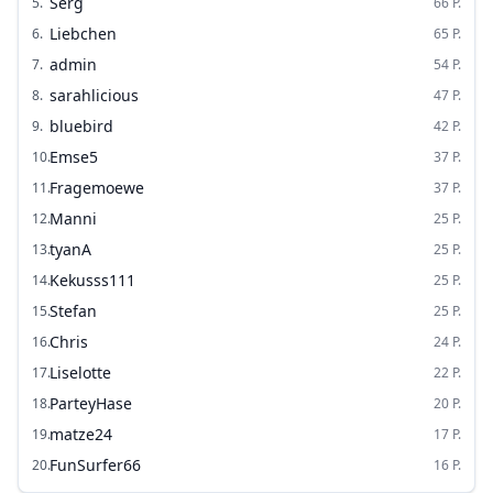
Serg
5
.
66
P.
Liebchen
6
.
65
P.
admin
7
.
54
P.
sarahlicious
8
.
47
P.
bluebird
9
.
42
P.
Emse5
10
.
37
P.
Fragemoewe
11
.
37
P.
Manni
12
.
25
P.
tyanA
13
.
25
P.
Kekusss111
14
.
25
P.
Stefan
15
.
25
P.
Chris
16
.
24
P.
Liselotte
17
.
22
P.
ParteyHase
18
.
20
P.
matze24
19
.
17
P.
FunSurfer66
20
.
16
P.