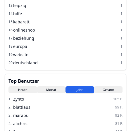
leipzig
13
.
1
hilfe
14
.
1
kabarett
15
.
1
onlineshop
16
.
1
beziehung
17
.
1
europa
18
.
1
website
19
.
1
deutschland
20
.
1
Top Benutzer
Heute
Monat
Jahr
Gesamt
Zynto
1
.
105
P.
blattlaus
2
.
99
P.
marabu
3
.
92
P.
alichris
4
.
81
P.