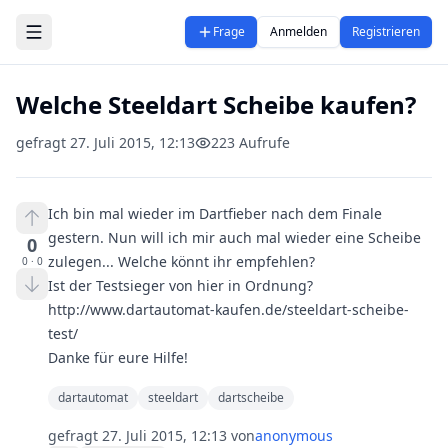
Zum Hauptinhalt springen
Frage
Anmelden
Registrieren
Welche Steeldart Scheibe kaufen?
gefragt
27. Juli 2015, 12:13
223
Aufrufe
Ich bin mal wieder im Dartfieber nach dem Finale
gestern. Nun will ich mir auch mal wieder eine Scheibe
0
zulegen... Welche könnt ihr empfehlen?
0
·
0
Ist der Testsieger von hier in Ordnung?
http://www.dartautomat-kaufen.de/steeldart-scheibe-
test/
Danke für eure Hilfe!
dartautomat
steeldart
dartscheibe
gefragt
27. Juli 2015, 12:13
von
anonymous