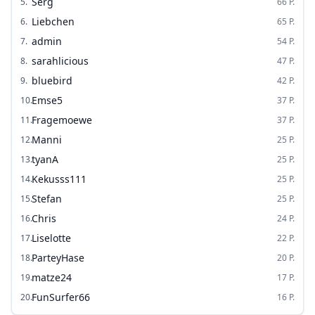
Serg
5
.
66
P.
Liebchen
6
.
65
P.
admin
7
.
54
P.
sarahlicious
8
.
47
P.
bluebird
9
.
42
P.
Emse5
10
.
37
P.
Fragemoewe
11
.
37
P.
Manni
12
.
25
P.
tyanA
13
.
25
P.
Kekusss111
14
.
25
P.
Stefan
15
.
25
P.
Chris
16
.
24
P.
Liselotte
17
.
22
P.
ParteyHase
18
.
20
P.
matze24
19
.
17
P.
FunSurfer66
20
.
16
P.