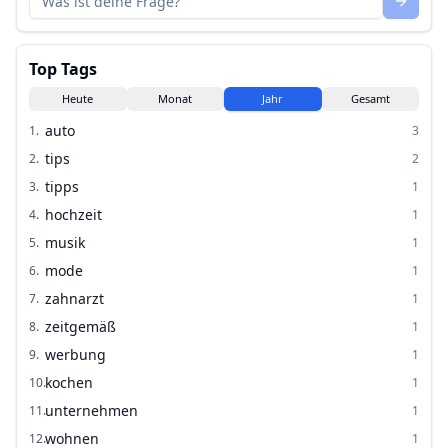
Top Tags
Heute
Monat
Jahr
Gesamt
auto
1
.
3
tips
2
.
2
tipps
3
.
1
hochzeit
4
.
1
musik
5
.
1
mode
6
.
1
zahnarzt
7
.
1
zeitgemäß
8
.
1
werbung
9
.
1
kochen
10
.
1
unternehmen
11
.
1
wohnen
12
.
1