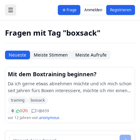
Zum Hauptinhalt springen
Frage
Anmelden
Registrieren
Fragen mit Tag "boxsack"
Neueste
Meiste Stimmen
Meiste Aufrufe
Mit dem Boxtraining beginnen?
Da ich gerne etwas abnehmen möchte und ich mich schon
seit Jahren fürs Boxen interessiere, möchte ich mir einen
Boxsack für zuhause kaufen und dort ein bisschen
training
boxsack
trainieren. Da ich mich als Anfänger ni
...
0
|
0
0
1
659
vor 12 Jahren
von
anonymous