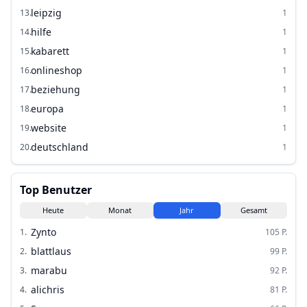
leipzig
13
.
1
hilfe
14
.
1
kabarett
15
.
1
onlineshop
16
.
1
beziehung
17
.
1
europa
18
.
1
website
19
.
1
deutschland
20
.
1
Top Benutzer
Heute
Monat
Jahr
Gesamt
Zynto
1
.
105
P.
blattlaus
2
.
99
P.
marabu
3
.
92
P.
alichris
4
.
81
P.