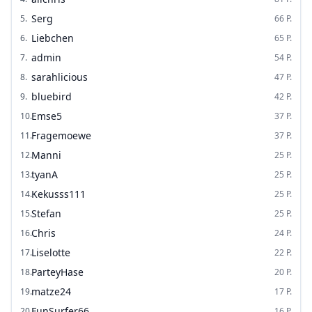
Serg
5
.
66
P.
Liebchen
6
.
65
P.
admin
7
.
54
P.
sarahlicious
8
.
47
P.
bluebird
9
.
42
P.
Emse5
10
.
37
P.
Fragemoewe
11
.
37
P.
Manni
12
.
25
P.
tyanA
13
.
25
P.
Kekusss111
14
.
25
P.
Stefan
15
.
25
P.
Chris
16
.
24
P.
Liselotte
17
.
22
P.
ParteyHase
18
.
20
P.
matze24
19
.
17
P.
FunSurfer66
20
.
16
P.