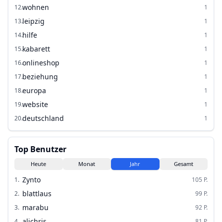
wohnen
12
.
1
leipzig
13
.
1
hilfe
14
.
1
kabarett
15
.
1
onlineshop
16
.
1
beziehung
17
.
1
europa
18
.
1
website
19
.
1
deutschland
20
.
1
Top Benutzer
Heute
Monat
Jahr
Gesamt
Zynto
1
.
105
P.
blattlaus
2
.
99
P.
marabu
3
.
92
P.
alichris
4
.
81
P.