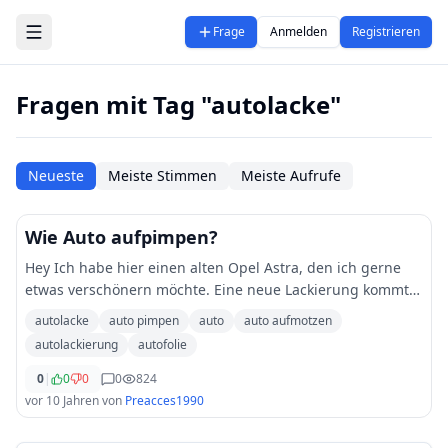
Zum Hauptinhalt springen
Frage
Anmelden
Registrieren
Fragen mit Tag "autolacke"
Neueste
Meiste Stimmen
Meiste Aufrufe
Wie Auto aufpimpen?
Hey Ich habe hier einen alten Opel Astra, den ich gerne
etwas verschönern möchte. Eine neue Lackierung kommt
für mich allerdings finanziell nicht in Frage und
autolacke
auto pimpen
auto
auto aufmotzen
abgesehen davon, bin ich mit der Farbe a
...
autolackierung
autofolie
0
|
0
0
0
824
vor 10 Jahren
von
Preacces1990