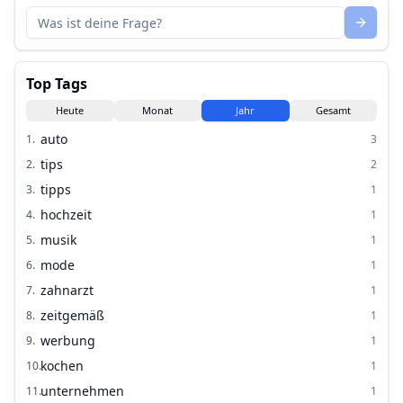
Top Tags
Heute
Monat
Jahr
Gesamt
auto
1
.
3
tips
2
.
2
tipps
3
.
1
hochzeit
4
.
1
musik
5
.
1
mode
6
.
1
zahnarzt
7
.
1
zeitgemäß
8
.
1
werbung
9
.
1
kochen
10
.
1
unternehmen
11
.
1