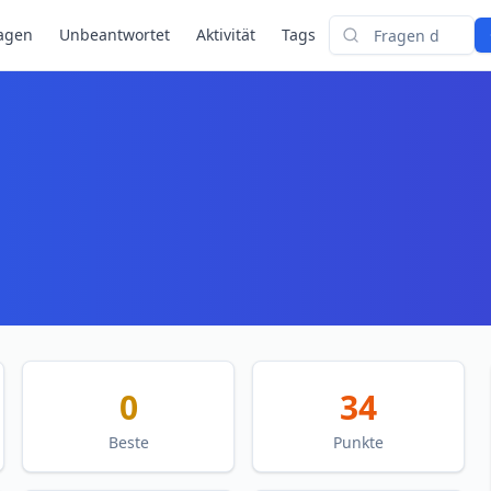
agen
Unbeantwortet
Aktivität
Tags
Suchen
0
34
Beste
Punkte