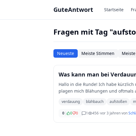
Zum Hauptinhalt springen
GuteAntwort
Startseite
Fr
Fragen mit Tag "aufst
Neueste
Meiste Stimmen
Meiste
Was kann man bei Verdauu
Hallo in die Runde! Ich habe kürzlich meine Ernährung umgestellt auf schonende vegane Kost. Seither
plagen mich Blähungen und oftmals 
wundere
...
verdauung
blähbauch
aufstoßen
m
0
|
0
0
1
456
•
vor 3 Jahren
von
Sch