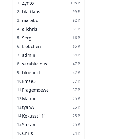
Zynto
1
.
105
P.
blattlaus
2
.
99
P.
marabu
3
.
92
P.
alichris
4
.
81
P.
Serg
5
.
66
P.
Liebchen
6
.
65
P.
admin
7
.
54
P.
sarahlicious
8
.
47
P.
bluebird
9
.
42
P.
Emse5
10
.
37
P.
Fragemoewe
11
.
37
P.
Manni
12
.
25
P.
tyanA
13
.
25
P.
Kekusss111
14
.
25
P.
Stefan
15
.
25
P.
Chris
16
.
24
P.