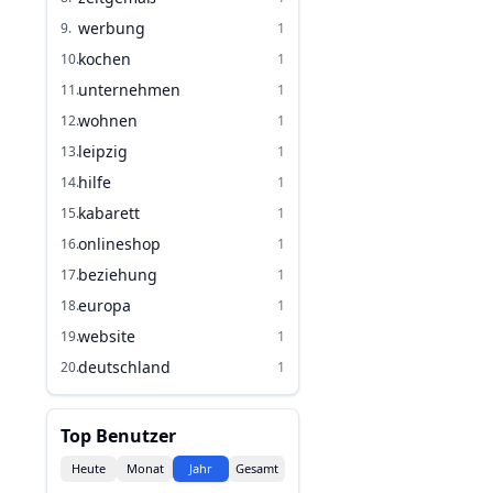
werbung
9
.
1
kochen
10
.
1
unternehmen
11
.
1
wohnen
12
.
1
leipzig
13
.
1
hilfe
14
.
1
kabarett
15
.
1
onlineshop
16
.
1
beziehung
17
.
1
europa
18
.
1
website
19
.
1
deutschland
20
.
1
Top Benutzer
Heute
Monat
Jahr
Gesamt