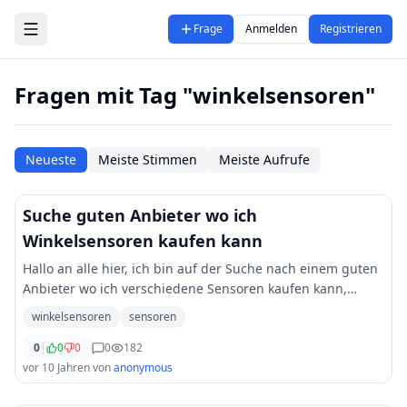
Zum Hauptinhalt springen
Frage
Anmelden
Registrieren
Fragen mit Tag "winkelsensoren"
Neueste
Meiste Stimmen
Meiste Aufrufe
Suche guten Anbieter wo ich
Winkelsensoren kaufen kann
Hallo an alle hier, ich bin auf der Suche nach einem guten
Anbieter wo ich verschiedene Sensoren kaufen kann,
speziell Winkelsensoren. Habt ihr da vielleicht ein paar
winkelsensoren
sensoren
Anbieter mit denen Ihr gute E
...
0
|
0
0
0
182
vor 10 Jahren
von
anonymous