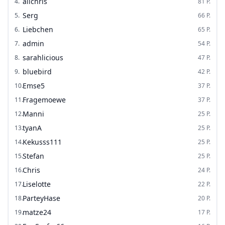
alichris
4
.
81
P.
Serg
5
.
66
P.
Liebchen
6
.
65
P.
admin
7
.
54
P.
sarahlicious
8
.
47
P.
bluebird
9
.
42
P.
Emse5
10
.
37
P.
Fragemoewe
11
.
37
P.
Manni
12
.
25
P.
tyanA
13
.
25
P.
Kekusss111
14
.
25
P.
Stefan
15
.
25
P.
Chris
16
.
24
P.
Liselotte
17
.
22
P.
ParteyHase
18
.
20
P.
matze24
19
.
17
P.