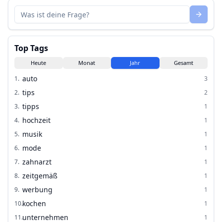
Top Tags
Heute
Monat
Jahr
Gesamt
auto
1
.
3
tips
2
.
2
tipps
3
.
1
hochzeit
4
.
1
musik
5
.
1
mode
6
.
1
zahnarzt
7
.
1
zeitgemäß
8
.
1
werbung
9
.
1
kochen
10
.
1
unternehmen
11
.
1