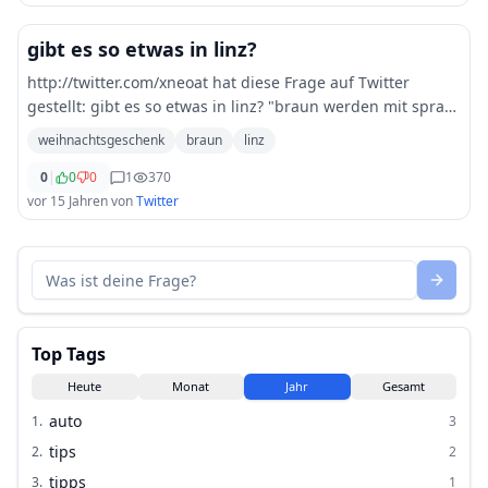
gibt es so etwas in linz?
http://twitter.com/xneoat hat diese Frage auf Twitter
gestellt: gibt es so etwas in linz? "braun werden mit spray-
tanning, oder so,..." linz weihnachtsgeschenk
weihnachtsgeschenk
braun
linz
followerpower
0
|
0
0
1
370
vor 15 Jahren
von
Twitter
Top Tags
Heute
Monat
Jahr
Gesamt
auto
1
.
3
tips
2
.
2
tipps
3
.
1