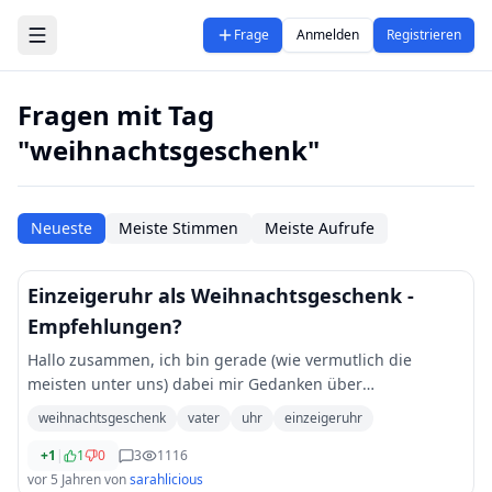
Zum Hauptinhalt springen
Frage
Anmelden
Registrieren
Fragen mit Tag
"weihnachtsgeschenk"
Neueste
Meiste Stimmen
Meiste Aufrufe
Einzeigeruhr als Weihnachtsgeschenk -
Empfehlungen?
Hallo zusammen, ich bin gerade (wie vermutlich die
meisten unter uns) dabei mir Gedanken über
Weihnachtsgeschenke zu machen. Mein Mann und ich
weihnachtsgeschenk
vater
uhr
einzeigeruhr
haben entschieden uns dieses Jahr gegenseitig nichts zu
s
...
+1
|
1
0
3
1116
vor 5 Jahren
von
sarahlicious