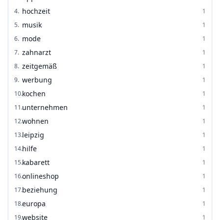
hochzeit
4
.
1
musik
5
.
1
mode
6
.
1
zahnarzt
7
.
1
zeitgemäß
8
.
1
werbung
9
.
1
kochen
10
.
1
unternehmen
11
.
1
wohnen
12
.
1
leipzig
13
.
1
hilfe
14
.
1
kabarett
15
.
1
onlineshop
16
.
1
beziehung
17
.
1
europa
18
.
1
website
19
.
1