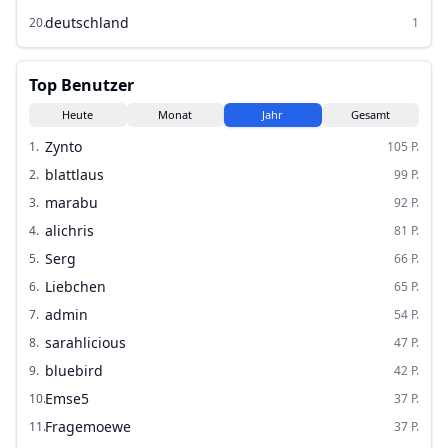
deutschland
20
.
1
Top Benutzer
Heute
Monat
Jahr
Gesamt
Zynto
1
.
105
P.
blattlaus
2
.
99
P.
marabu
3
.
92
P.
alichris
4
.
81
P.
Serg
5
.
66
P.
Liebchen
6
.
65
P.
admin
7
.
54
P.
sarahlicious
8
.
47
P.
bluebird
9
.
42
P.
Emse5
10
.
37
P.
Fragemoewe
11
.
37
P.