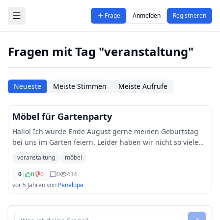
Zum Hauptinhalt springen
Frage
Anmelden
Registrieren
Fragen mit Tag "veranstaltung"
Neueste
Meiste Stimmen
Meiste Aufrufe
Möbel für Gartenparty
Hallo! Ich würde Ende August gerne meinen Geburtstag
bei uns im Garten feiern. Leider haben wir nicht so viele
Tische, deshalb bin ich gerade auf der Suche, wo man
veranstaltung
möbel
Tische und Stühle mieten könnte. Hab
...
0
|
0
0
0
434
vor 5 Jahren
von
Penelope