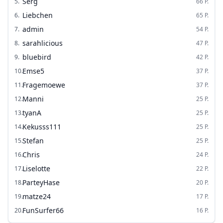
Serg
5
.
66
P.
Liebchen
6
.
65
P.
admin
7
.
54
P.
sarahlicious
8
.
47
P.
bluebird
9
.
42
P.
Emse5
10
.
37
P.
Fragemoewe
11
.
37
P.
Manni
12
.
25
P.
tyanA
13
.
25
P.
Kekusss111
14
.
25
P.
Stefan
15
.
25
P.
Chris
16
.
24
P.
Liselotte
17
.
22
P.
ParteyHase
18
.
20
P.
matze24
19
.
17
P.
FunSurfer66
20
.
16
P.