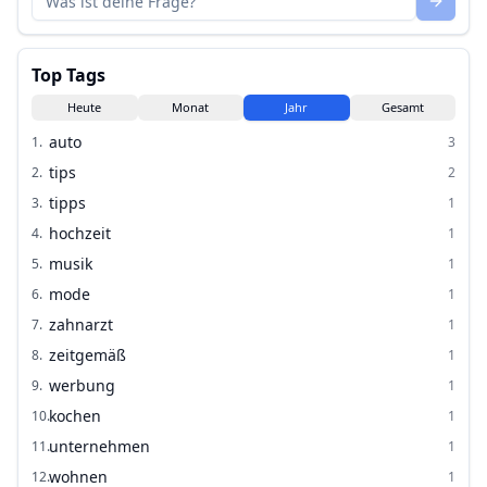
Top Tags
Heute
Monat
Jahr
Gesamt
auto
1
.
3
tips
2
.
2
tipps
3
.
1
hochzeit
4
.
1
musik
5
.
1
mode
6
.
1
zahnarzt
7
.
1
zeitgemäß
8
.
1
werbung
9
.
1
kochen
10
.
1
unternehmen
11
.
1
wohnen
12
.
1