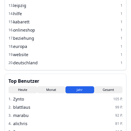
leipzig
13
.
1
hilfe
14
.
1
kabarett
15
.
1
onlineshop
16
.
1
beziehung
17
.
1
europa
18
.
1
website
19
.
1
deutschland
20
.
1
Top Benutzer
Heute
Monat
Jahr
Gesamt
Zynto
1
.
105
P.
blattlaus
2
.
99
P.
marabu
3
.
92
P.
alichris
4
.
81
P.