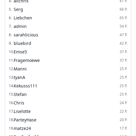
alichris
4
.
81
P.
Serg
5
.
66
P.
Liebchen
6
.
65
P.
admin
7
.
54
P.
sarahlicious
8
.
47
P.
bluebird
9
.
42
P.
Emse5
10
.
37
P.
Fragemoewe
11
.
37
P.
Manni
12
.
25
P.
tyanA
13
.
25
P.
Kekusss111
14
.
25
P.
Stefan
15
.
25
P.
Chris
16
.
24
P.
Liselotte
17
.
22
P.
ParteyHase
18
.
20
P.
matze24
19
.
17
P.