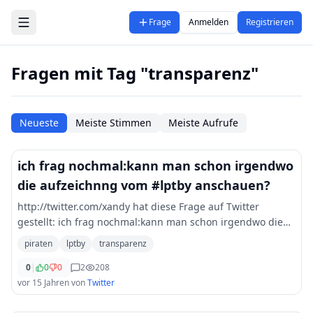
Zum Hauptinhalt springen
Frage
Anmelden
Registrieren
Fragen mit Tag "transparenz"
Neueste
Meiste Stimmen
Meiste Aufrufe
ich frag nochmal:kann man schon irgendwo
die aufzeichnng vom #lptby anschauen?
http://twitter.com/xandy hat diese Frage auf Twitter
gestellt: ich frag nochmal:kann man schon irgendwo die
aufzeichnng vom lptby anschauen? piraten transparenz
piraten
lptby
transparenz
followerpower
0
|
0
0
2
208
vor 15 Jahren
von
Twitter