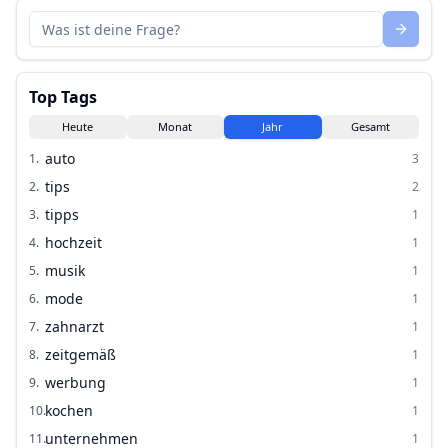
Top Tags
Heute
Monat
Jahr
Gesamt
auto
1
.
3
tips
2
.
2
tipps
3
.
1
hochzeit
4
.
1
musik
5
.
1
mode
6
.
1
zahnarzt
7
.
1
zeitgemäß
8
.
1
werbung
9
.
1
kochen
10
.
1
unternehmen
11
.
1