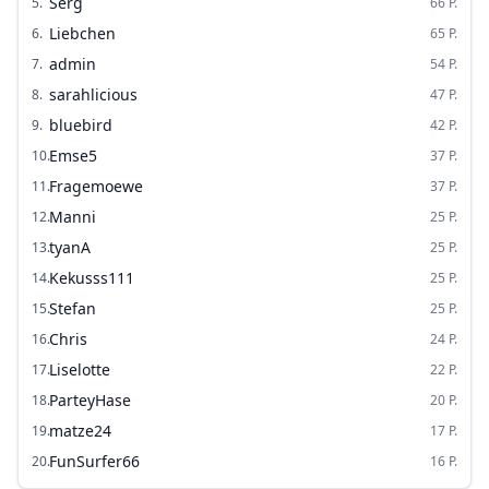
Serg
5
.
66
P.
Liebchen
6
.
65
P.
admin
7
.
54
P.
sarahlicious
8
.
47
P.
bluebird
9
.
42
P.
Emse5
10
.
37
P.
Fragemoewe
11
.
37
P.
Manni
12
.
25
P.
tyanA
13
.
25
P.
Kekusss111
14
.
25
P.
Stefan
15
.
25
P.
Chris
16
.
24
P.
Liselotte
17
.
22
P.
ParteyHase
18
.
20
P.
matze24
19
.
17
P.
FunSurfer66
20
.
16
P.