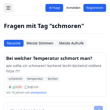
Zum Hauptinhalt springen
Frage
Anmelden
Registrieren
Fragen mit Tag "schmoren"
Neueste
Meiste Stimmen
Meiste Aufrufe
Bei welcher Temperatur schmort man?
wie sollte ich schmoren? kochend leicht köchelnd mittlere
hitze ???
schmoren
temperatur
kochen
0
|
0
0
0
300
vor 16 Jahren
von
anonymous