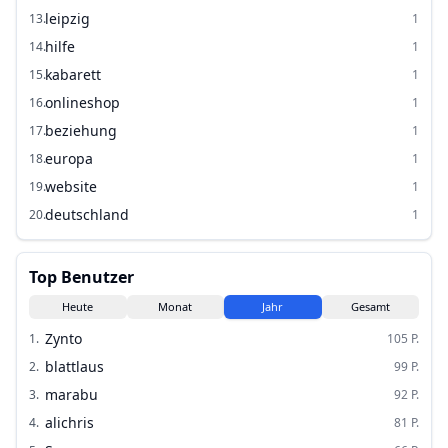
leipzig
13
.
1
hilfe
14
.
1
kabarett
15
.
1
onlineshop
16
.
1
beziehung
17
.
1
europa
18
.
1
website
19
.
1
deutschland
20
.
1
Top Benutzer
Heute
Monat
Jahr
Gesamt
Zynto
1
.
105
P.
blattlaus
2
.
99
P.
marabu
3
.
92
P.
alichris
4
.
81
P.