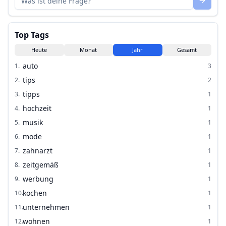
Top Tags
Heute
Monat
Jahr
Gesamt
auto
1
.
3
tips
2
.
2
tipps
3
.
1
hochzeit
4
.
1
musik
5
.
1
mode
6
.
1
zahnarzt
7
.
1
zeitgemäß
8
.
1
werbung
9
.
1
kochen
10
.
1
unternehmen
11
.
1
wohnen
12
.
1