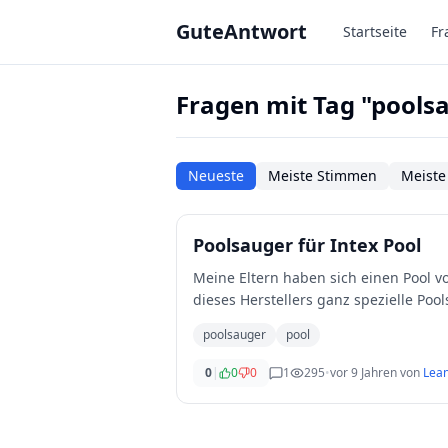
Zum Hauptinhalt springen
GuteAntwort
Startseite
Fr
Fragen mit Tag "pools
Neueste
Meiste Stimmen
Meiste
Poolsauger für Intex Pool
Meine Eltern haben sich einen Pool vo
dieses Herstellers ganz spezielle Po
poolsauger
pool
0
|
0
0
1
295
•
vor 9 Jahren
von
Lean