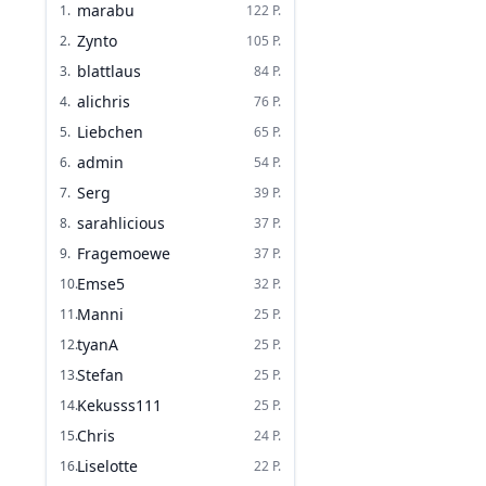
marabu
1
.
122
P.
Zynto
2
.
105
P.
blattlaus
3
.
84
P.
alichris
4
.
76
P.
Liebchen
5
.
65
P.
admin
6
.
54
P.
Serg
7
.
39
P.
sarahlicious
8
.
37
P.
Fragemoewe
9
.
37
P.
Emse5
10
.
32
P.
Manni
11
.
25
P.
tyanA
12
.
25
P.
Stefan
13
.
25
P.
Kekusss111
14
.
25
P.
Chris
15
.
24
P.
Liselotte
16
.
22
P.