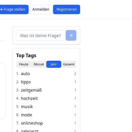
Frage stellen
Anmelden
Registrieren
Top Tags
Heute
Monat
Jahr
Gesamt
auto
1
.
2
tipps
2
.
1
.
zeitgemäß
3
.
1
hochzeit
4
.
1
musik
5
.
1
mode
6
.
1
onlineshop
7
.
1
zahnarzt
8
.
1