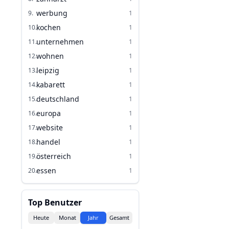
werbung
9
.
1
kochen
10
.
1
unternehmen
11
.
1
wohnen
12
.
1
leipzig
13
.
1
kabarett
14
.
1
deutschland
15
.
1
europa
16
.
1
website
17
.
1
handel
18
.
1
österreich
19
.
1
essen
20
.
1
Top Benutzer
Heute
Monat
Jahr
Gesamt