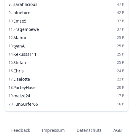
sarahlicious
8
.
47
P.
bluebird
9
.
42
P.
Emse5
10
.
37
P.
Fragemoewe
11
.
37
P.
Manni
12
.
25
P.
tyanA
13
.
25
P.
Kekusss111
14
.
25
P.
Stefan
15
.
25
P.
Chris
16
.
24
P.
Liselotte
17
.
22
P.
ParteyHase
18
.
20
P.
matze24
19
.
17
P.
FunSurfer66
20
.
16
P.
Feedback
Impressum
Datenschutz
AGB