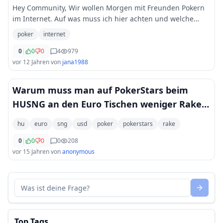
Hey Community, Wir wollen Morgen mit Freunden Pokern
im Internet. Auf was muss ich hier achten und welche
Empfehlungen von den Casinos gebt ihr? Vielen Dank für
poker
internet
eure Antworten. Lieben Gruß &nb
...
0
|
0
0
4
979
vor 12 Jahren
von
jana1988
Warum muss man auf PokerStars beim
HUSNG an den Euro Tischen weniger Rake
zahlen als an den USD Tischen?
hu
euro
sng
usd
poker
pokerstars
rake
0
|
0
0
0
208
vor 15 Jahren
von
anonymous
Top Tags