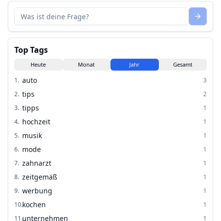
Top Tags
Heute
Monat
Jahr
Gesamt
auto
1
.
3
tips
2
.
2
tipps
3
.
1
hochzeit
4
.
1
musik
5
.
1
mode
6
.
1
zahnarzt
7
.
1
zeitgemäß
8
.
1
werbung
9
.
1
kochen
10
.
1
unternehmen
11
.
1