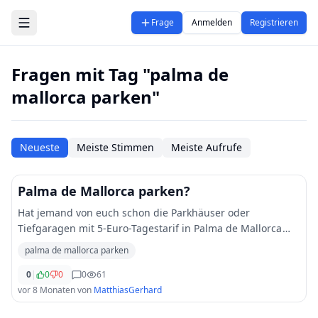
Zum Hauptinhalt springen
Frage
Anmelden
Registrieren
Fragen mit Tag "palma de
mallorca parken"
Neueste
Meiste Stimmen
Meiste Aufrufe
Palma de Mallorca parken?
Hat jemand von euch schon die Parkhäuser oder
Tiefgaragen mit 5-Euro-Tagestarif in Palma de Mallorca
genutzt? Wie sind eure Erfahrungen mit Lage, Sicherheit,
palma de mallorca parken
Verfügbarkeit in der Hochsaison und lohnt
...
0
|
0
0
0
61
vor 8 Monaten
von
MatthiasGerhard