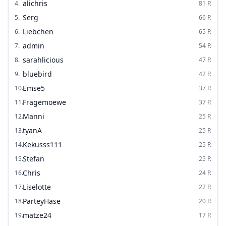
alichris
4
.
81
P.
Serg
5
.
66
P.
Liebchen
6
.
65
P.
admin
7
.
54
P.
sarahlicious
8
.
47
P.
bluebird
9
.
42
P.
Emse5
10
.
37
P.
Fragemoewe
11
.
37
P.
Manni
12
.
25
P.
tyanA
13
.
25
P.
Kekusss111
14
.
25
P.
Stefan
15
.
25
P.
Chris
16
.
24
P.
Liselotte
17
.
22
P.
ParteyHase
18
.
20
P.
matze24
19
.
17
P.