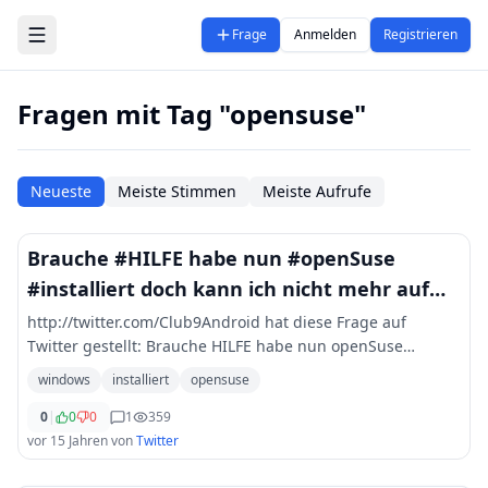
Zum Hauptinhalt springen
Frage
Anmelden
Registrieren
Fragen mit Tag "opensuse"
Neueste
Meiste Stimmen
Meiste Aufrufe
Brauche #HILFE habe nun #openSuse
#installiert doch kann ich nicht mehr auf
mein #Windows zugreifen! Wie komm
http://twitter.com/Club9Android hat diese Frage auf
Twitter gestellt: Brauche HILFE habe nun openSuse
installiert doch kann ich nicht mehr auf mein Windows
windows
installiert
opensuse
zugreifen! Wie komme ich wieder ins Win
...
0
|
0
0
1
359
vor 15 Jahren
von
Twitter