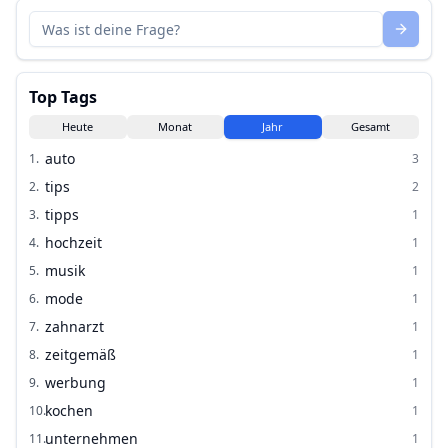
Top Tags
Heute
Monat
Jahr
Gesamt
auto
1
.
3
tips
2
.
2
tipps
3
.
1
hochzeit
4
.
1
musik
5
.
1
mode
6
.
1
zahnarzt
7
.
1
zeitgemäß
8
.
1
werbung
9
.
1
kochen
10
.
1
unternehmen
11
.
1