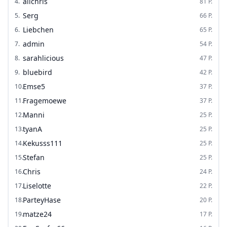
alichris
4
.
81
P.
Serg
5
.
66
P.
Liebchen
6
.
65
P.
admin
7
.
54
P.
sarahlicious
8
.
47
P.
bluebird
9
.
42
P.
Emse5
10
.
37
P.
Fragemoewe
11
.
37
P.
Manni
12
.
25
P.
tyanA
13
.
25
P.
Kekusss111
14
.
25
P.
Stefan
15
.
25
P.
Chris
16
.
24
P.
Liselotte
17
.
22
P.
ParteyHase
18
.
20
P.
matze24
19
.
17
P.