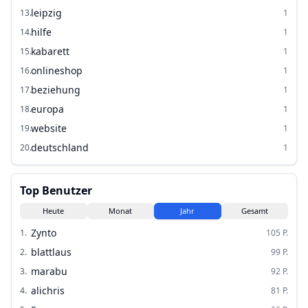
leipzig
13
.
1
hilfe
14
.
1
kabarett
15
.
1
onlineshop
16
.
1
beziehung
17
.
1
europa
18
.
1
website
19
.
1
deutschland
20
.
1
Top Benutzer
Heute
Monat
Jahr
Gesamt
Zynto
1
.
105
P.
blattlaus
2
.
99
P.
marabu
3
.
92
P.
alichris
4
.
81
P.