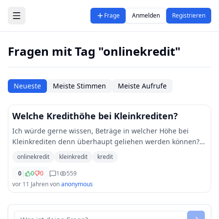
Zum Hauptinhalt springen
Frage
Anmelden
Registrieren
Fragen mit Tag "onlinekredit"
Neueste
Meiste Stimmen
Meiste Aufrufe
Welche Kredithöhe bei Kleinkrediten?
Ich würde gerne wissen, Beträge in welcher Höhe bei
Kleinkrediten denn überhaupt geliehen werden können?
Ich habe bisher noch keinerlei Erfahrungen mit solchen
onlinekredit
kleinkredit
kredit
Krediten und auch noch nie um einen ange
...
0
|
0
0
1
559
vor 11 Jahren
von
anonymous