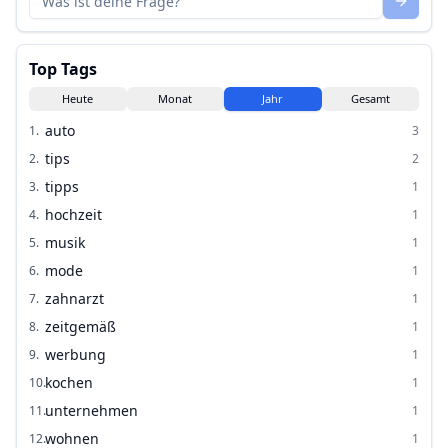
Top Tags
Heute
Monat
Jahr
Gesamt
auto
1
.
3
tips
2
.
2
tipps
3
.
1
hochzeit
4
.
1
musik
5
.
1
mode
6
.
1
zahnarzt
7
.
1
zeitgemäß
8
.
1
werbung
9
.
1
kochen
10
.
1
unternehmen
11
.
1
wohnen
12
.
1