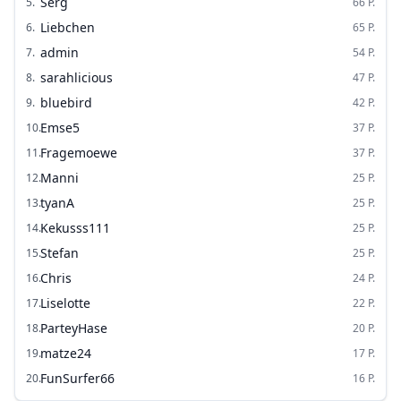
Serg
5
.
66
P.
Liebchen
6
.
65
P.
admin
7
.
54
P.
sarahlicious
8
.
47
P.
bluebird
9
.
42
P.
Emse5
10
.
37
P.
Fragemoewe
11
.
37
P.
Manni
12
.
25
P.
tyanA
13
.
25
P.
Kekusss111
14
.
25
P.
Stefan
15
.
25
P.
Chris
16
.
24
P.
Liselotte
17
.
22
P.
ParteyHase
18
.
20
P.
matze24
19
.
17
P.
FunSurfer66
20
.
16
P.