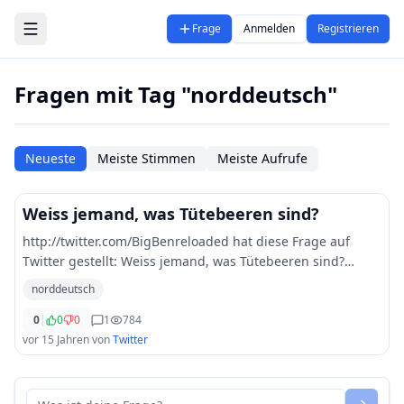
Zum Hauptinhalt springen
Frage
Anmelden
Registrieren
Fragen mit Tag "norddeutsch"
Neueste
Meiste Stimmen
Meiste Aufrufe
Weiss jemand, was Tütebeeren sind?
http://twitter.com/BigBenreloaded hat diese Frage auf
Twitter gestellt: Weiss jemand, was Tütebeeren sind?
Norddeutsch Followerpower
norddeutsch
0
|
0
0
1
784
vor 15 Jahren
von
Twitter