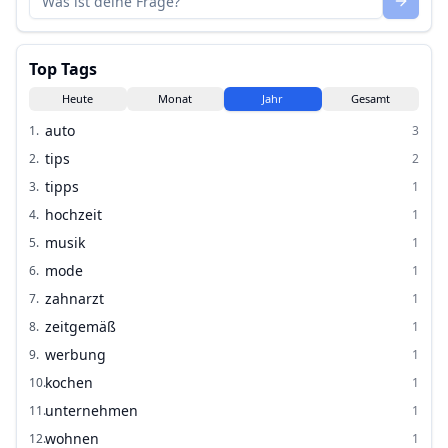
Top Tags
Heute
Monat
Jahr
Gesamt
auto
1
.
3
tips
2
.
2
tipps
3
.
1
hochzeit
4
.
1
musik
5
.
1
mode
6
.
1
zahnarzt
7
.
1
zeitgemäß
8
.
1
werbung
9
.
1
kochen
10
.
1
unternehmen
11
.
1
wohnen
12
.
1