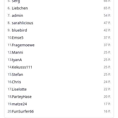
Serg
5
.
66
P.
Liebchen
6
.
65
P.
admin
7
.
54
P.
sarahlicious
8
.
47
P.
bluebird
9
.
42
P.
Emse5
10
.
37
P.
Fragemoewe
11
.
37
P.
Manni
12
.
25
P.
tyanA
13
.
25
P.
Kekusss111
14
.
25
P.
Stefan
15
.
25
P.
Chris
16
.
24
P.
Liselotte
17
.
22
P.
ParteyHase
18
.
20
P.
matze24
19
.
17
P.
FunSurfer66
20
.
16
P.