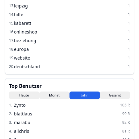
leipzig
13
.
1
hilfe
14
.
1
kabarett
15
.
1
onlineshop
16
.
1
beziehung
17
.
1
europa
18
.
1
website
19
.
1
deutschland
20
.
1
Top Benutzer
Heute
Monat
Jahr
Gesamt
Zynto
1
.
105
P.
blattlaus
2
.
99
P.
marabu
3
.
92
P.
alichris
4
.
81
P.