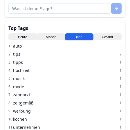
Top Tags
Heute
Monat
Jahr
Gesamt
auto
1
.
3
tips
2
.
2
tipps
3
.
1
hochzeit
4
.
1
musik
5
.
1
mode
6
.
1
zahnarzt
7
.
1
zeitgemäß
8
.
1
werbung
9
.
1
kochen
10
.
1
unternehmen
11
.
1