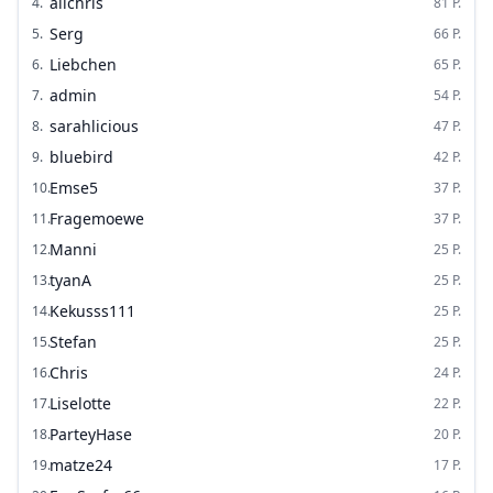
alichris
4
.
81
P.
Serg
5
.
66
P.
Liebchen
6
.
65
P.
admin
7
.
54
P.
sarahlicious
8
.
47
P.
bluebird
9
.
42
P.
Emse5
10
.
37
P.
Fragemoewe
11
.
37
P.
Manni
12
.
25
P.
tyanA
13
.
25
P.
Kekusss111
14
.
25
P.
Stefan
15
.
25
P.
Chris
16
.
24
P.
Liselotte
17
.
22
P.
ParteyHase
18
.
20
P.
matze24
19
.
17
P.