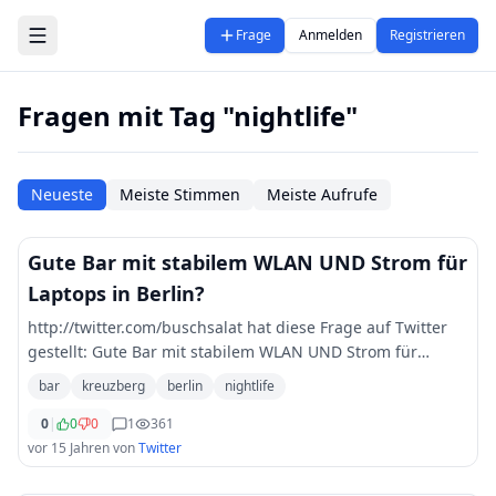
Zum Hauptinhalt springen
Frage
Anmelden
Registrieren
Fragen mit Tag "nightlife"
Neueste
Meiste Stimmen
Meiste Aufrufe
Gute Bar mit stabilem WLAN UND Strom für
Laptops in Berlin?
http://twitter.com/buschsalat hat diese Frage auf Twitter
gestellt: Gute Bar mit stabilem WLAN UND Strom für
Laptops in Berlin? Vorzugsweise Fridrichshain/Kreuzberg.
bar
kreuzberg
berlin
nightlife
berlin bar nightlife kreuzberg
...
0
|
0
0
1
361
vor 15 Jahren
von
Twitter