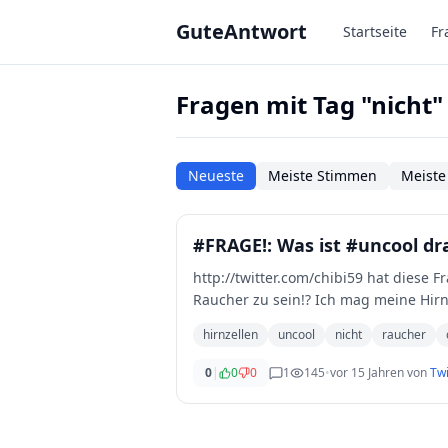
Zum Hauptinhalt springen
GuteAntwort
Startseite
Fr
Fragen mit Tag "nicht"
Neueste
Meiste Stimmen
Meiste
#FRAGE!: Was ist #uncool dr
http://twitter.com/chibi59 hat diese Fr
Raucher zu sein!? Ich mag meine Hirn
hirnzellen
uncool
nicht
raucher
0
|
0
0
1
145
•
vor 15 Jahren
von
Twi