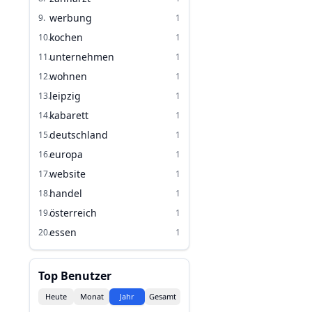
werbung
9
.
1
kochen
10
.
1
unternehmen
11
.
1
wohnen
12
.
1
leipzig
13
.
1
kabarett
14
.
1
deutschland
15
.
1
europa
16
.
1
website
17
.
1
handel
18
.
1
österreich
19
.
1
essen
20
.
1
Top Benutzer
Heute
Monat
Jahr
Gesamt