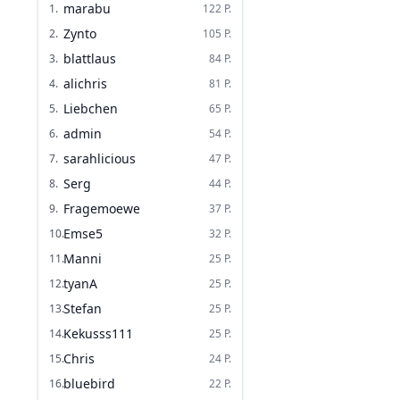
marabu
1
.
122
P.
Zynto
2
.
105
P.
blattlaus
3
.
84
P.
alichris
4
.
81
P.
Liebchen
5
.
65
P.
admin
6
.
54
P.
sarahlicious
7
.
47
P.
Serg
8
.
44
P.
Fragemoewe
9
.
37
P.
Emse5
10
.
32
P.
Manni
11
.
25
P.
tyanA
12
.
25
P.
Stefan
13
.
25
P.
Kekusss111
14
.
25
P.
Chris
15
.
24
P.
bluebird
16
.
22
P.