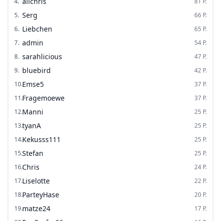
alichris
4
.
81
P.
Serg
5
.
66
P.
Liebchen
6
.
65
P.
admin
7
.
54
P.
sarahlicious
8
.
47
P.
bluebird
9
.
42
P.
Emse5
10
.
37
P.
Fragemoewe
11
.
37
P.
Manni
12
.
25
P.
tyanA
13
.
25
P.
Kekusss111
14
.
25
P.
Stefan
15
.
25
P.
Chris
16
.
24
P.
Liselotte
17
.
22
P.
ParteyHase
18
.
20
P.
matze24
19
.
17
P.