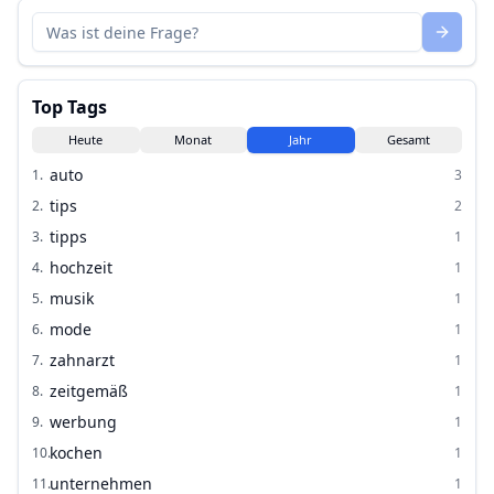
Top Tags
Heute
Monat
Jahr
Gesamt
auto
1
.
3
tips
2
.
2
tipps
3
.
1
hochzeit
4
.
1
musik
5
.
1
mode
6
.
1
zahnarzt
7
.
1
zeitgemäß
8
.
1
werbung
9
.
1
kochen
10
.
1
unternehmen
11
.
1