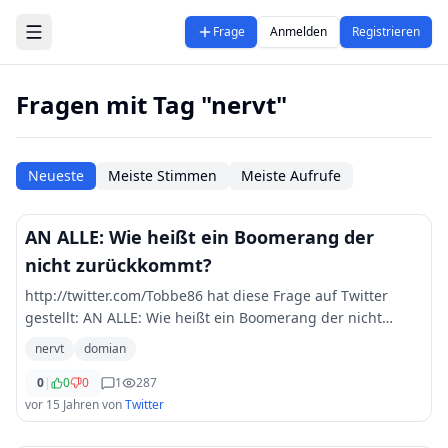
Zum Hauptinhalt springen
Frage
Anmelden
Registrieren
Fragen mit Tag "nervt"
Neueste
Meiste Stimmen
Meiste Aufrufe
AN ALLE: Wie heißt ein Boomerang der
nicht zurückkommt?
http://twitter.com/Tobbe86 hat diese Frage auf Twitter
gestellt: AN ALLE: Wie heißt ein Boomerang der nicht
zurückkommt? Frage nervt followerpower domian
nervt
domian
0
|
0
0
1
287
vor 15 Jahren
von
Twitter