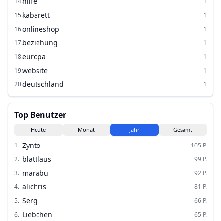
hilfe
14
.
1
kabarett
15
.
1
onlineshop
16
.
1
beziehung
17
.
1
europa
18
.
1
website
19
.
1
deutschland
20
.
1
Top Benutzer
Heute
Monat
Jahr
Gesamt
Zynto
1
.
105
P.
blattlaus
2
.
99
P.
marabu
3
.
92
P.
alichris
4
.
81
P.
Serg
5
.
66
P.
Liebchen
6
.
65
P.