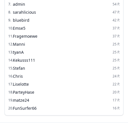
admin
7
.
54
P.
sarahlicious
8
.
47
P.
bluebird
9
.
42
P.
Emse5
10
.
37
P.
Fragemoewe
11
.
37
P.
Manni
12
.
25
P.
tyanA
13
.
25
P.
Kekusss111
14
.
25
P.
Stefan
15
.
25
P.
Chris
16
.
24
P.
Liselotte
17
.
22
P.
ParteyHase
18
.
20
P.
matze24
19
.
17
P.
FunSurfer66
20
.
16
P.