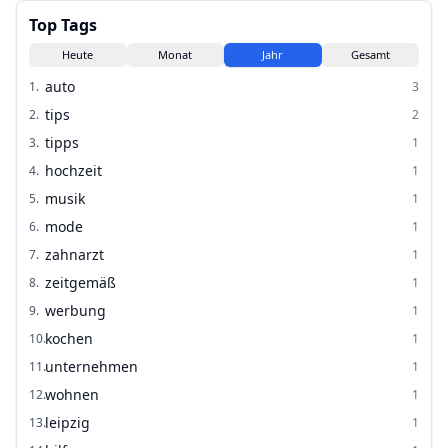
Top Tags
Heute
Monat
Jahr
Gesamt
auto
1
.
3
tips
2
.
2
tipps
3
.
1
hochzeit
4
.
1
musik
5
.
1
mode
6
.
1
zahnarzt
7
.
1
zeitgemäß
8
.
1
werbung
9
.
1
kochen
10
.
1
unternehmen
11
.
1
wohnen
12
.
1
leipzig
13
.
1