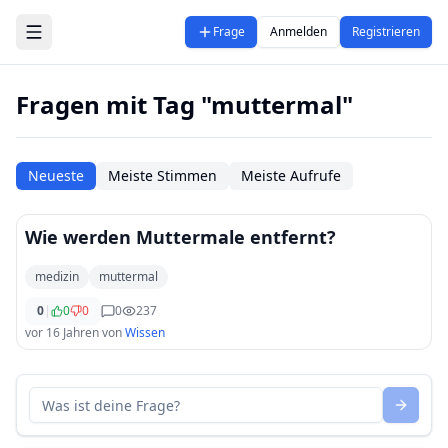
Zum Hauptinhalt springen
Frage
Anmelden
Registrieren
Fragen mit Tag "muttermal"
Neueste
Meiste Stimmen
Meiste Aufrufe
Wie werden Muttermale entfernt?
medizin
muttermal
0
|
0
0
0
237
vor 16 Jahren
von
Wissen