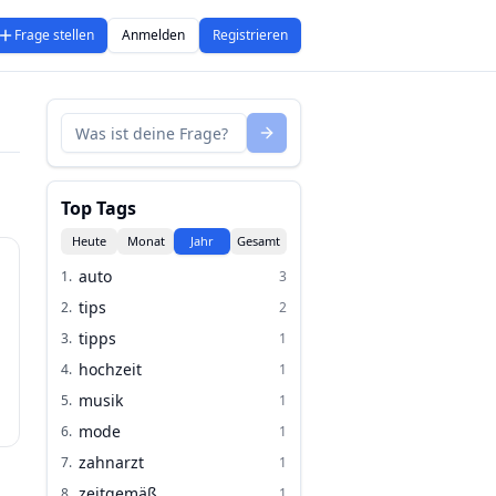
Frage stellen
Anmelden
Registrieren
"
Top Tags
Heute
Monat
Jahr
Gesamt
auto
1
.
3
tips
2
.
2
tipps
3
.
1
hochzeit
4
.
1
musik
5
.
1
mode
6
.
1
zahnarzt
7
.
1
zeitgemäß
8
.
1