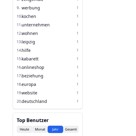
werbung
9
.
1
kochen
10
.
1
unternehmen
11
.
1
wohnen
12
.
1
leipzig
13
.
1
hilfe
14
.
1
kabarett
15
.
1
onlineshop
16
.
1
beziehung
17
.
1
europa
18
.
1
website
19
.
1
deutschland
20
.
1
Top Benutzer
Heute
Monat
Jahr
Gesamt