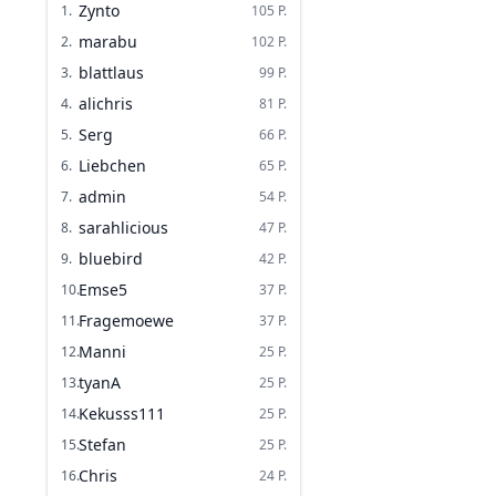
Zynto
1
.
105
P.
marabu
2
.
102
P.
blattlaus
3
.
99
P.
alichris
4
.
81
P.
Serg
5
.
66
P.
Liebchen
6
.
65
P.
admin
7
.
54
P.
sarahlicious
8
.
47
P.
bluebird
9
.
42
P.
Emse5
10
.
37
P.
Fragemoewe
11
.
37
P.
Manni
12
.
25
P.
tyanA
13
.
25
P.
Kekusss111
14
.
25
P.
Stefan
15
.
25
P.
Chris
16
.
24
P.