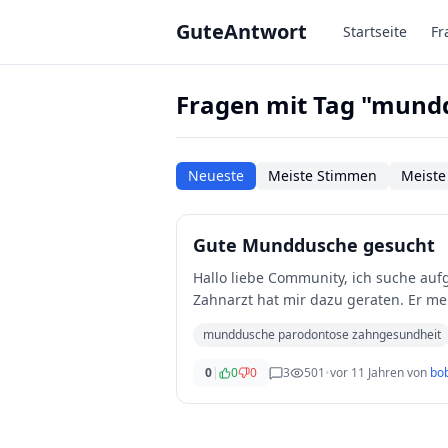
Zum Hauptinhalt springen
GuteAntwort
Startseite
Fr
Fragen mit Tag "mund
Neueste
Meiste Stimmen
Meiste
Gute Munddusche gesucht
Hallo liebe Community, ich suche aufgrund meiner Parodontose Problematik eine Munddusche. Mein
Zahnarzt hat mir dazu geraten. Er me
beko
...
munddusche parodontose zahngesundheit
0
|
0
0
3
501
•
vor 11 Jahren
von
bo