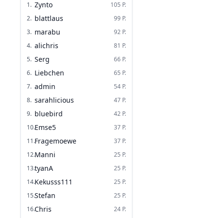
Zynto
1
.
105
P.
blattlaus
2
.
99
P.
marabu
3
.
92
P.
alichris
4
.
81
P.
Serg
5
.
66
P.
Liebchen
6
.
65
P.
admin
7
.
54
P.
sarahlicious
8
.
47
P.
bluebird
9
.
42
P.
Emse5
10
.
37
P.
Fragemoewe
11
.
37
P.
Manni
12
.
25
P.
tyanA
13
.
25
P.
Kekusss111
14
.
25
P.
Stefan
15
.
25
P.
Chris
16
.
24
P.