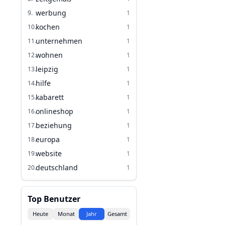
werbung
9
.
1
kochen
10
.
1
unternehmen
11
.
1
wohnen
12
.
1
leipzig
13
.
1
hilfe
14
.
1
kabarett
15
.
1
onlineshop
16
.
1
beziehung
17
.
1
europa
18
.
1
website
19
.
1
deutschland
20
.
1
Top Benutzer
Heute
Monat
Jahr
Gesamt