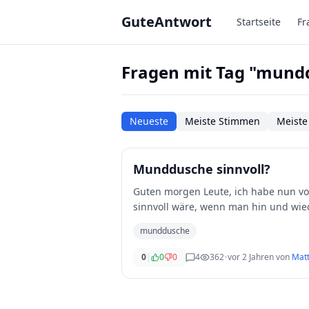
Zum Hauptinhalt springen
GuteAntwort
Startseite
Fr
Fragen mit Tag "mund
Neueste
Meiste Stimmen
Meiste
Munddusche sinnvoll?
Guten morgen Leute, ich habe nun vor kurzem mal einen Artikel darüber gelesen, dass es doch ganz
sinnvoll wäre, wenn man hin und wie
man ei
...
munddusche
0
|
0
0
4
362
•
vor 2 Jahren
von
Mat