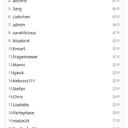
alichris
4
.
81
P.
Serg
5
.
66
P.
Liebchen
6
.
65
P.
admin
7
.
54
P.
sarahlicious
8
.
47
P.
bluebird
9
.
42
P.
Emse5
10
.
37
P.
Fragemoewe
11
.
37
P.
Manni
12
.
25
P.
tyanA
13
.
25
P.
Kekusss111
14
.
25
P.
Stefan
15
.
25
P.
Chris
16
.
24
P.
Liselotte
17
.
22
P.
ParteyHase
18
.
20
P.
matze24
19
.
17
P.