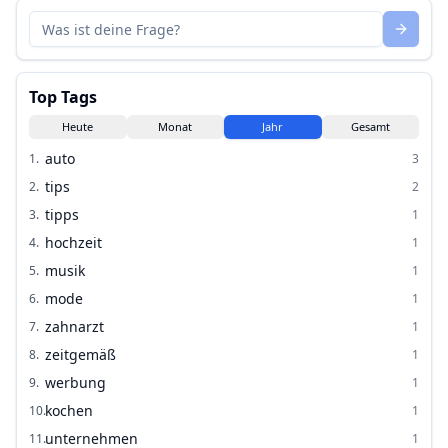
Top Tags
Heute
Monat
Jahr
Gesamt
auto
1
.
3
tips
2
.
2
tipps
3
.
1
hochzeit
4
.
1
musik
5
.
1
mode
6
.
1
zahnarzt
7
.
1
zeitgemäß
8
.
1
werbung
9
.
1
kochen
10
.
1
unternehmen
11
.
1