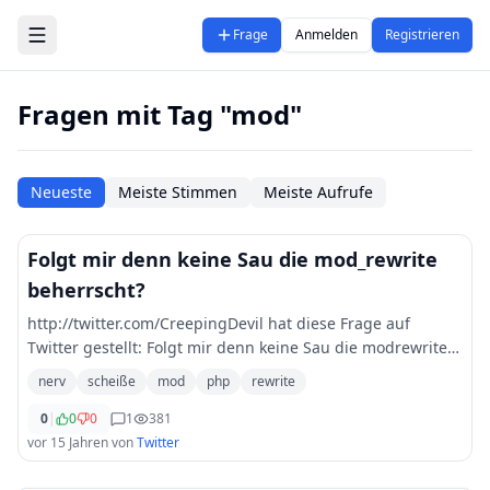
Zum Hauptinhalt springen
Frage
Anmelden
Registrieren
Fragen mit Tag "mod"
Neueste
Meiste Stimmen
Meiste Aufrufe
Folgt mir denn keine Sau die mod_rewrite
beherrscht?
http://twitter.com/CreepingDevil hat diese Frage auf
Twitter gestellt: Folgt mir denn keine Sau die modrewrite
beherrscht? php mod rewrite hilfe nerv scheiße :D
nerv
scheiße
mod
php
rewrite
0
|
0
0
1
381
vor 15 Jahren
von
Twitter