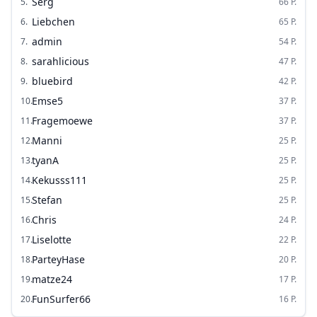
Serg
5
.
66
P.
Liebchen
6
.
65
P.
admin
7
.
54
P.
sarahlicious
8
.
47
P.
bluebird
9
.
42
P.
Emse5
10
.
37
P.
Fragemoewe
11
.
37
P.
Manni
12
.
25
P.
tyanA
13
.
25
P.
Kekusss111
14
.
25
P.
Stefan
15
.
25
P.
Chris
16
.
24
P.
Liselotte
17
.
22
P.
ParteyHase
18
.
20
P.
matze24
19
.
17
P.
FunSurfer66
20
.
16
P.