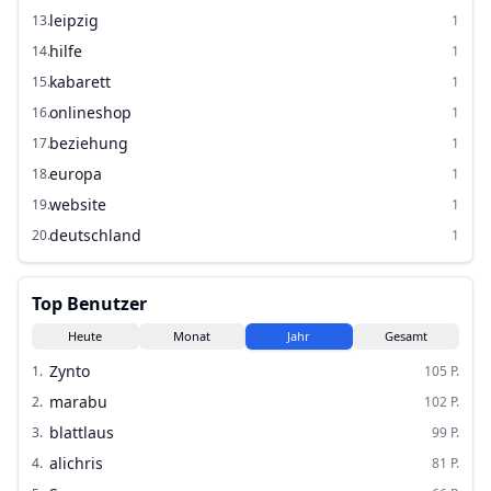
leipzig
13
.
1
hilfe
14
.
1
kabarett
15
.
1
onlineshop
16
.
1
beziehung
17
.
1
europa
18
.
1
website
19
.
1
deutschland
20
.
1
Top Benutzer
Heute
Monat
Jahr
Gesamt
Zynto
1
.
105
P.
marabu
2
.
102
P.
blattlaus
3
.
99
P.
alichris
4
.
81
P.