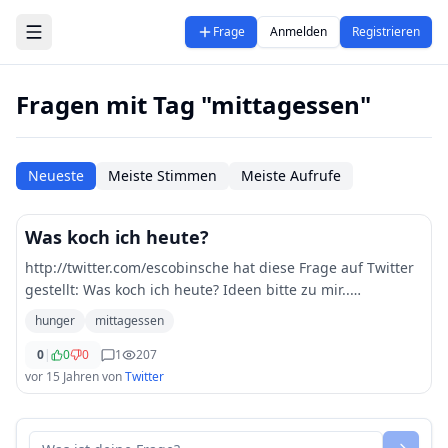
Zum Hauptinhalt springen
Frage
Anmelden
Registrieren
Fragen mit Tag "mittagessen"
Neueste
Meiste Stimmen
Meiste Aufrufe
Was koch ich heute?
http://twitter.com/escobinsche hat diese Frage auf Twitter
gestellt: Was koch ich heute? Ideen bitte zu mir..
Mittagessen Hunger Followerpower
hunger
mittagessen
0
|
0
0
1
207
vor 15 Jahren
von
Twitter