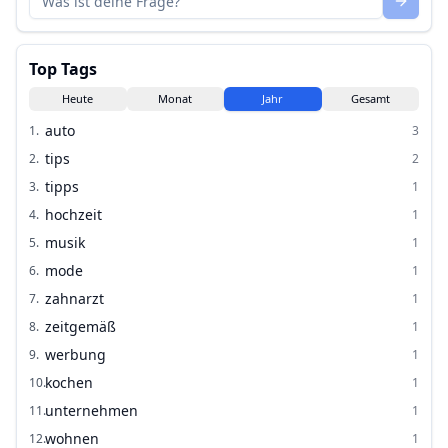
Top Tags
Heute
Monat
Jahr
Gesamt
auto
1
.
3
tips
2
.
2
tipps
3
.
1
hochzeit
4
.
1
musik
5
.
1
mode
6
.
1
zahnarzt
7
.
1
zeitgemäß
8
.
1
werbung
9
.
1
kochen
10
.
1
unternehmen
11
.
1
wohnen
12
.
1