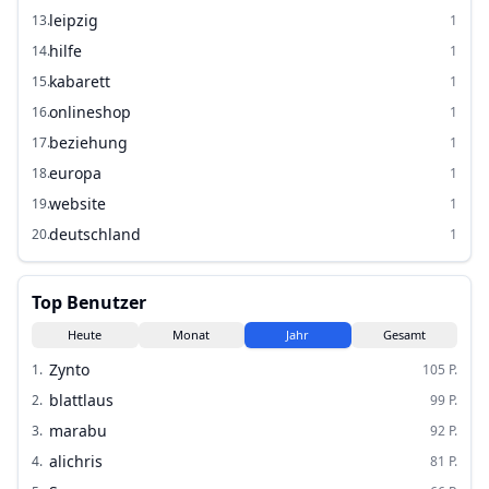
leipzig
13
.
1
hilfe
14
.
1
kabarett
15
.
1
onlineshop
16
.
1
beziehung
17
.
1
europa
18
.
1
website
19
.
1
deutschland
20
.
1
Top Benutzer
Heute
Monat
Jahr
Gesamt
Zynto
1
.
105
P.
blattlaus
2
.
99
P.
marabu
3
.
92
P.
alichris
4
.
81
P.