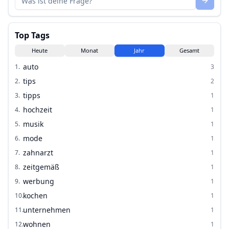
Top Tags
Heute
Monat
Jahr
Gesamt
auto
1
.
3
tips
2
.
2
tipps
3
.
1
hochzeit
4
.
1
musik
5
.
1
mode
6
.
1
zahnarzt
7
.
1
zeitgemäß
8
.
1
werbung
9
.
1
kochen
10
.
1
unternehmen
11
.
1
wohnen
12
.
1