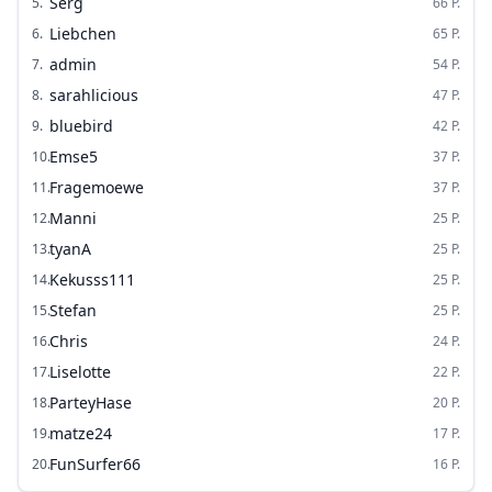
Serg
5
.
66
P.
Liebchen
6
.
65
P.
admin
7
.
54
P.
sarahlicious
8
.
47
P.
bluebird
9
.
42
P.
Emse5
10
.
37
P.
Fragemoewe
11
.
37
P.
Manni
12
.
25
P.
tyanA
13
.
25
P.
Kekusss111
14
.
25
P.
Stefan
15
.
25
P.
Chris
16
.
24
P.
Liselotte
17
.
22
P.
ParteyHase
18
.
20
P.
matze24
19
.
17
P.
FunSurfer66
20
.
16
P.