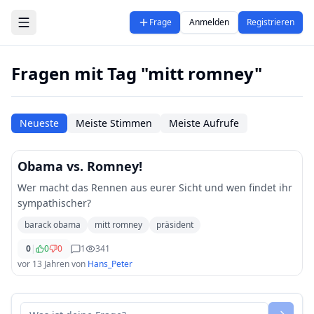
Zum Hauptinhalt springen
Frage
Anmelden
Registrieren
Fragen mit Tag "mitt romney"
Neueste
Meiste Stimmen
Meiste Aufrufe
Obama vs. Romney!
Wer macht das Rennen aus eurer Sicht und wen findet ihr
sympathischer?
barack obama
mitt romney
präsident
0
|
0
0
1
341
vor 13 Jahren
von
Hans_Peter