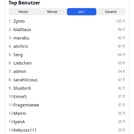
Top Benutzer
Heute
Monat
Jahr
Gesamt
Zynto
1
.
105
P.
blattlaus
2
.
99
P.
marabu
3
.
92
P.
alichris
4
.
81
P.
Serg
5
.
66
P.
Liebchen
6
.
65
P.
admin
7
.
54
P.
sarahlicious
8
.
47
P.
bluebird
9
.
42
P.
Emse5
10
.
37
P.
Fragemoewe
11
.
37
P.
Manni
12
.
25
P.
tyanA
13
.
25
P.
Kekusss111
14
.
25
P.