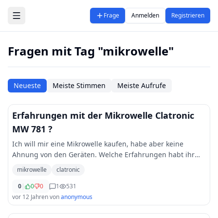
Zum Hauptinhalt springen
Frage
Anmelden
Registrieren
Fragen mit Tag "mikrowelle"
Neueste
Meiste Stimmen
Meiste Aufrufe
Erfahrungen mit der Mikrowelle Clatronic
MW 781 ?
Ich will mir eine Mikrowelle kaufen, habe aber keine
Ahnung von den Geräten. Welche Erfahrungen habt ihr
mit der Mikrowelle von Clatronic (Modell MW 781)
mikrowelle
clatronic
gemacht? Die ist ziemlich günstig, aber taugt
...
0
|
0
0
1
531
vor 12 Jahren
von
anonymous