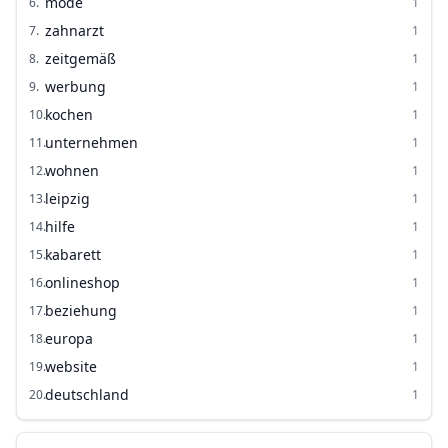
mode
6
.
1
zahnarzt
7
.
1
zeitgemäß
8
.
1
werbung
9
.
1
kochen
10
.
1
unternehmen
11
.
1
wohnen
12
.
1
leipzig
13
.
1
hilfe
14
.
1
kabarett
15
.
1
onlineshop
16
.
1
beziehung
17
.
1
europa
18
.
1
website
19
.
1
deutschland
20
.
1