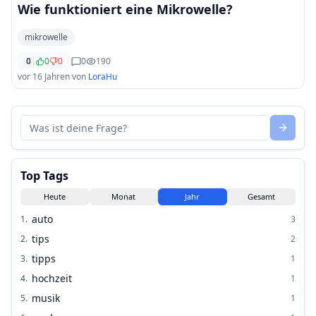
Wie funktioniert eine Mikrowelle?
mikrowelle
0
|
0
0
0
190
vor 16 Jahren
von
LoraHu
Top Tags
Heute
Monat
Jahr
Gesamt
auto
1
.
3
tips
2
.
2
tipps
3
.
1
hochzeit
4
.
1
musik
5
.
1