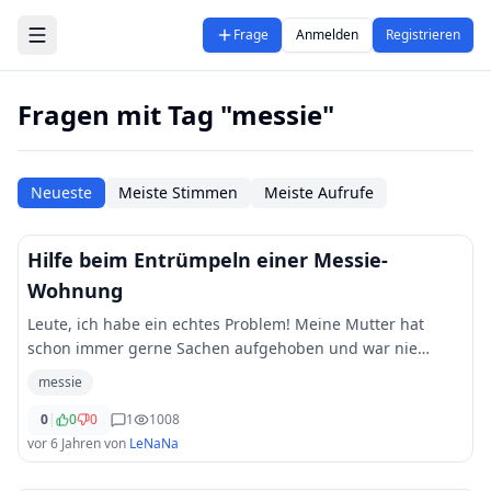
Zum Hauptinhalt springen
Frage
Anmelden
Registrieren
Fragen mit Tag "messie"
Neueste
Meiste Stimmen
Meiste Aufrufe
Hilfe beim Entrümpeln einer Messie-
Wohnung
Leute, ich habe ein echtes Problem! Meine Mutter hat
schon immer gerne Sachen aufgehoben und war nie
jemand, der funktionierende Teile einfach weggeworfen
messie
hat. Aber das hat jetzt überhandgenommen und
...
0
|
0
0
1
1008
vor 6 Jahren
von
LeNaNa