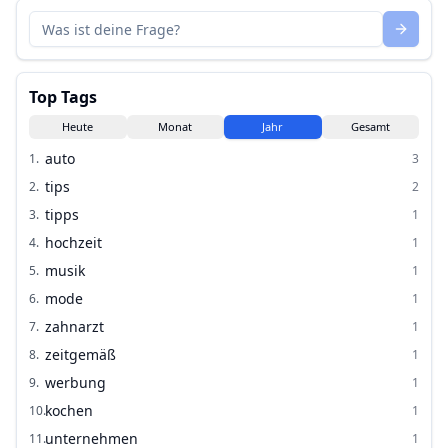
Top Tags
Heute
Monat
Jahr
Gesamt
auto
1
.
3
tips
2
.
2
tipps
3
.
1
hochzeit
4
.
1
musik
5
.
1
mode
6
.
1
zahnarzt
7
.
1
zeitgemäß
8
.
1
werbung
9
.
1
kochen
10
.
1
unternehmen
11
.
1