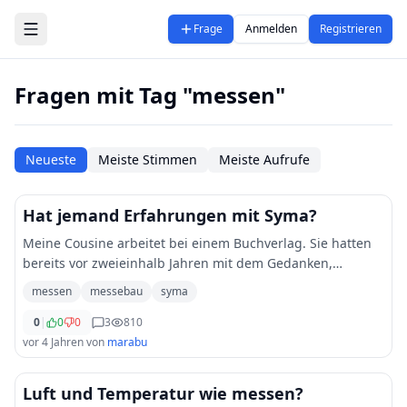
Zum Hauptinhalt springen
Frage
Anmelden
Registrieren
Fragen mit Tag "messen"
Neueste
Meiste Stimmen
Meiste Aufrufe
Hat jemand Erfahrungen mit Syma?
Meine Cousine arbeitet bei einem Buchverlag. Sie hatten
bereits vor zweieinhalb Jahren mit dem Gedanken,
erstmals an einer Messe teilzunehmen, gespielt. Dann
messen
messebau
syma
kam es so wie es kam und sie haben den Pla
...
0
|
0
0
3
810
vor 4 Jahren
von
marabu
Luft und Temperatur wie messen?