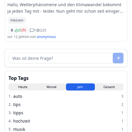
Hallo, Wetterphänomene und den Klimawandel bekommt
ja jeden Tag mit - leider. Nun geht mir schon seit einiger
Zeit im Kopf herum, wie Luft und Temperatur eigentlich
messen
gemessen werden. Ich will mir nun k
...
0
|
0
0
1
225
vor 12 Jahren
von
anonymous
Top Tags
Heute
Monat
Jahr
Gesamt
auto
1
.
3
tips
2
.
2
tipps
3
.
1
hochzeit
4
.
1
musik
5
.
1