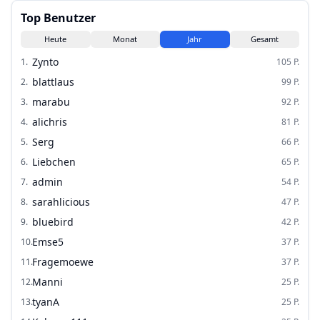
Top Benutzer
Heute
Monat
Jahr
Gesamt
Zynto
1
.
105
P.
blattlaus
2
.
99
P.
marabu
3
.
92
P.
alichris
4
.
81
P.
Serg
5
.
66
P.
Liebchen
6
.
65
P.
admin
7
.
54
P.
sarahlicious
8
.
47
P.
bluebird
9
.
42
P.
Emse5
10
.
37
P.
Fragemoewe
11
.
37
P.
Manni
12
.
25
P.
tyanA
13
.
25
P.