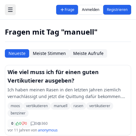
Zum Hauptinhalt springen
Frage
Anmelden
Registrieren
Fragen mit Tag "manuell"
Neueste
Meiste Stimmen
Meiste Aufrufe
Wie viel muss ich für einen guten
Vertikutierer ausgeben?
Ich haben meinen Rasen in den letzten Jahren ziemlich
vernachlässigt und jetzt die Quittung dafür bekommen.
Die Fläche ist total vermoost. Ich möchte im Frühjahr
moos
vertikutieren
manuell
rasen
vertikutierer
mehrfach mit einem Vertikutierer durch
...
benziner
0
|
0
0
0
360
vor 11 Jahren
von
anonymous