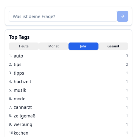
Top Tags
Heute
Monat
Jahr
Gesamt
auto
1
.
3
tips
2
.
2
tipps
3
.
1
hochzeit
4
.
1
musik
5
.
1
mode
6
.
1
zahnarzt
7
.
1
zeitgemäß
8
.
1
werbung
9
.
1
kochen
10
.
1