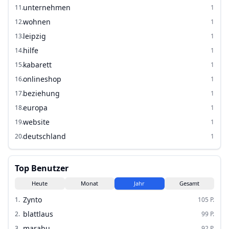
unternehmen
11
.
1
wohnen
12
.
1
leipzig
13
.
1
hilfe
14
.
1
kabarett
15
.
1
onlineshop
16
.
1
beziehung
17
.
1
europa
18
.
1
website
19
.
1
deutschland
20
.
1
Top Benutzer
Heute
Monat
Jahr
Gesamt
Zynto
1
.
105
P.
blattlaus
2
.
99
P.
marabu
3
.
92
P.