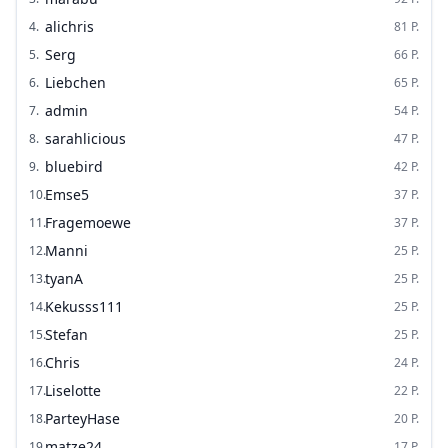
alichris
4
.
81
P.
Serg
5
.
66
P.
Liebchen
6
.
65
P.
admin
7
.
54
P.
sarahlicious
8
.
47
P.
bluebird
9
.
42
P.
Emse5
10
.
37
P.
Fragemoewe
11
.
37
P.
Manni
12
.
25
P.
tyanA
13
.
25
P.
Kekusss111
14
.
25
P.
Stefan
15
.
25
P.
Chris
16
.
24
P.
Liselotte
17
.
22
P.
ParteyHase
18
.
20
P.
matze24
19
.
17
P.