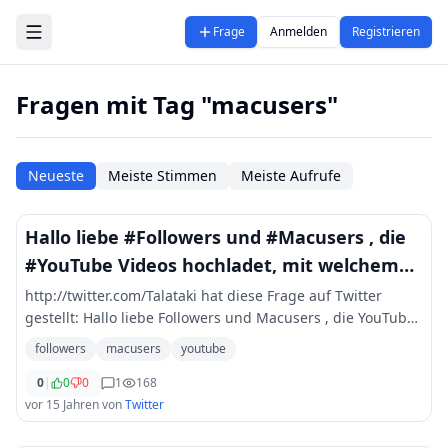
Zum Hauptinhalt springen
Frage
Anmelden
Registrieren
Fragen mit Tag "macusers"
Neueste
Meiste Stimmen
Meiste Aufrufe
Hallo liebe #Followers und #Macusers , die
#YouTube Videos hochladet, mit welchem
Gratisprogramm macht ihr da
http://twitter.com/Talataki hat diese Frage auf Twitter
gestellt: Hallo liebe Followers und Macusers , die YouTube
Videos hochladet, mit welchem Gratisprogramm macht ihr
followers
macusers
youtube
das? Followerpower
0
|
0
0
1
168
vor 15 Jahren
von
Twitter