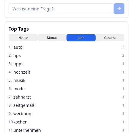
Top Tags
Heute
Monat
Jahr
Gesamt
auto
1
.
3
tips
2
.
2
tipps
3
.
1
hochzeit
4
.
1
musik
5
.
1
mode
6
.
1
zahnarzt
7
.
1
zeitgemäß
8
.
1
werbung
9
.
1
kochen
10
.
1
unternehmen
11
.
1