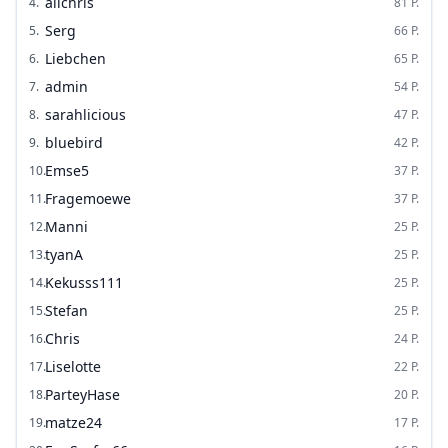
alichris
4
.
81
P.
Serg
5
.
66
P.
Liebchen
6
.
65
P.
admin
7
.
54
P.
sarahlicious
8
.
47
P.
bluebird
9
.
42
P.
Emse5
10
.
37
P.
Fragemoewe
11
.
37
P.
Manni
12
.
25
P.
tyanA
13
.
25
P.
Kekusss111
14
.
25
P.
Stefan
15
.
25
P.
Chris
16
.
24
P.
Liselotte
17
.
22
P.
ParteyHase
18
.
20
P.
matze24
19
.
17
P.