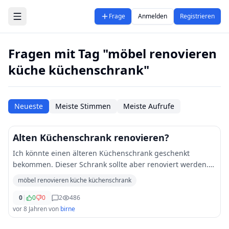
Zum Hauptinhalt springen
Frage
Anmelden
Registrieren
Fragen mit Tag "möbel renovieren
küche küchenschrank"
Neueste
Meiste Stimmen
Meiste Aufrufe
Alten Küchenschrank renovieren?
Ich könnte einen älteren Küchenschrank geschenkt
bekommen. Dieser Schrank sollte aber renoviert werden.
Ist es schwer alte Möbel zu renovieren?
möbel renovieren küche küchenschrank
0
|
0
0
2
486
vor 8 Jahren
von
birne