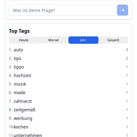
Top Tags
Heute
Monat
Jahr
Gesamt
auto
1
.
3
tips
2
.
2
tipps
3
.
1
hochzeit
4
.
1
musik
5
.
1
mode
6
.
1
zahnarzt
7
.
1
zeitgemäß
8
.
1
werbung
9
.
1
kochen
10
.
1
unternehmen
11
.
1