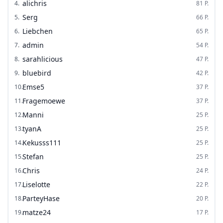
alichris
4
.
81
P.
Serg
5
.
66
P.
Liebchen
6
.
65
P.
admin
7
.
54
P.
sarahlicious
8
.
47
P.
bluebird
9
.
42
P.
Emse5
10
.
37
P.
Fragemoewe
11
.
37
P.
Manni
12
.
25
P.
tyanA
13
.
25
P.
Kekusss111
14
.
25
P.
Stefan
15
.
25
P.
Chris
16
.
24
P.
Liselotte
17
.
22
P.
ParteyHase
18
.
20
P.
matze24
19
.
17
P.