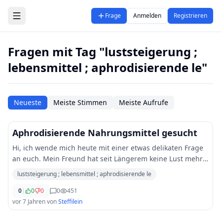
Zum Hauptinhalt springen
Frage
Anmelden
Registrieren
Fragen mit Tag "luststeigerung ;
lebensmittel ; aphrodisierende le"
Neueste
Meiste Stimmen
Meiste Aufrufe
Aphrodisierende Nahrungsmittel gesucht
Hi, ich wende mich heute mit einer etwas delikaten Frage
an euch. Mein Freund hat seit Längerem keine Lust mehr
auf Sex. Wir schlafen schon noch miteinander, aber selten
luststeigerung ; lebensmittel ; aphrodisierende le
und ständig ist er gestresst
...
0
|
0
0
0
451
vor 7 Jahren
von
Steffilein