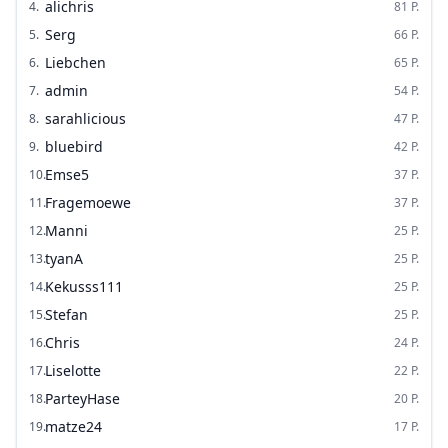
alichris
4
.
81
P.
Serg
5
.
66
P.
Liebchen
6
.
65
P.
admin
7
.
54
P.
sarahlicious
8
.
47
P.
bluebird
9
.
42
P.
Emse5
10
.
37
P.
Fragemoewe
11
.
37
P.
Manni
12
.
25
P.
tyanA
13
.
25
P.
Kekusss111
14
.
25
P.
Stefan
15
.
25
P.
Chris
16
.
24
P.
Liselotte
17
.
22
P.
ParteyHase
18
.
20
P.
matze24
19
.
17
P.