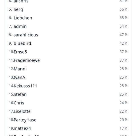
alichris
4
.
81
P.
Serg
5
.
66
P.
Liebchen
6
.
65
P.
admin
7
.
54
P.
sarahlicious
8
.
47
P.
bluebird
9
.
42
P.
Emse5
10
.
37
P.
Fragemoewe
11
.
37
P.
Manni
12
.
25
P.
tyanA
13
.
25
P.
Kekusss111
14
.
25
P.
Stefan
15
.
25
P.
Chris
16
.
24
P.
Liselotte
17
.
22
P.
ParteyHase
18
.
20
P.
matze24
19
.
17
P.