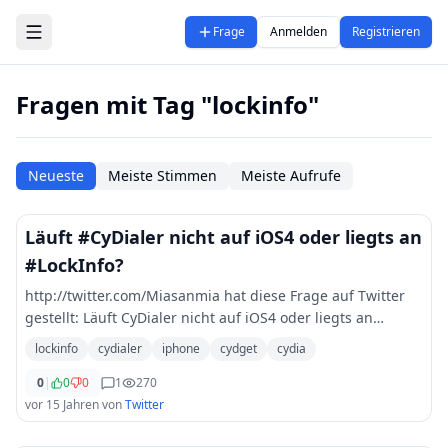
Zum Hauptinhalt springen
Frage
Anmelden
Registrieren
Fragen mit Tag "lockinfo"
Neueste
Meiste Stimmen
Meiste Aufrufe
Läuft #CyDialer nicht auf iOS4 oder liegts an
#LockInfo?
http://twitter.com/Miasanmia hat diese Frage auf Twitter
gestellt: Läuft CyDialer nicht auf iOS4 oder liegts an
LockInfo? Jemand Ahnung? Cydget iPhone Cydia
lockinfo
cydialer
iphone
cydget
cydia
followerpower
0
|
0
0
1
270
vor 15 Jahren
von
Twitter