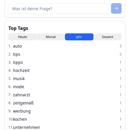
Top Tags
Heute
Monat
Jahr
Gesamt
auto
1
.
3
tips
2
.
2
tipps
3
.
1
hochzeit
4
.
1
musik
5
.
1
mode
6
.
1
zahnarzt
7
.
1
zeitgemäß
8
.
1
werbung
9
.
1
kochen
10
.
1
unternehmen
11
.
1