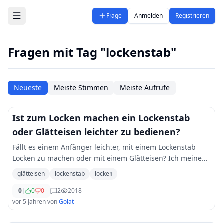
Zum Hauptinhalt springen
Frage
Anmelden
Registrieren
Fragen mit Tag "lockenstab"
Neueste
Meiste Stimmen
Meiste Aufrufe
Ist zum Locken machen ein Lockenstab
oder Glätteisen leichter zu bedienen?
Fällt es einem Anfänger leichter, mit einem Lockenstab
Locken zu machen oder mit einem Glätteisen? Ich meine
wegen Verbrennungen, Haarschäden, Handhabung und
glätteisen
lockenstab
locken
so.
0
|
0
0
2
2018
vor 5 Jahren
von
Golat