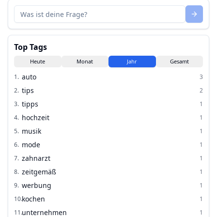
Top Tags
Heute
Monat
Jahr
Gesamt
auto
1
.
3
tips
2
.
2
tipps
3
.
1
hochzeit
4
.
1
musik
5
.
1
mode
6
.
1
zahnarzt
7
.
1
zeitgemäß
8
.
1
werbung
9
.
1
kochen
10
.
1
unternehmen
11
.
1