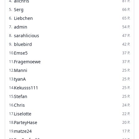
alichris
4
.
81
P.
Serg
5
.
66
P.
Liebchen
6
.
65
P.
admin
7
.
54
P.
sarahlicious
8
.
47
P.
bluebird
9
.
42
P.
Emse5
10
.
37
P.
Fragemoewe
11
.
37
P.
Manni
12
.
25
P.
tyanA
13
.
25
P.
Kekusss111
14
.
25
P.
Stefan
15
.
25
P.
Chris
16
.
24
P.
Liselotte
17
.
22
P.
ParteyHase
18
.
20
P.
matze24
19
.
17
P.